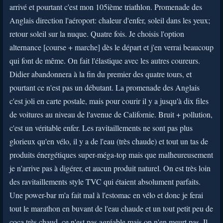
arrivé et pourtant c'est mon 105ième triathlon. Promenade des
Anglais direction l'aéroport: chaleur d'enfer, soleil dans les yeux;
retour soleil sur la nuque. Quatre fois. Je choisis l'option
alternance [course + marche] dès le départ et j'en verrai beaucoup
qui font de même. On fait l'élastique avec les autres coureurs.
Didier abandonnera à la fin du premier des quatre tours, et
pourtant ce n'est pas un débutant. La promenade des Anglais
c'est joli en carte postale, mais pour courir il y a jusqu'à dix files
de voitures au niveau de l'avenue de Californie. Bruit + pollution,
c'est un véritable enfer. Les ravitaillements ne sont pas plus
glorieux qu'en vélo, il y a de l'eau (très chaude) et tout un tas de
produits énergétiques super-méga-top mais que malheureusement
je n'arrive pas à digérer, et aucun produit naturel. On est très loin
des ravitaillements style TVC qui étaient absolument parfaits.
Une power-bar m'a fait mal à l'estomac en vélo et donc je ferai
tout le marathon en buvant de l'eau chaude et un tout petit peu de
coca très chaud, ce n'est pas agréable mais on n'en meurt pas. Il