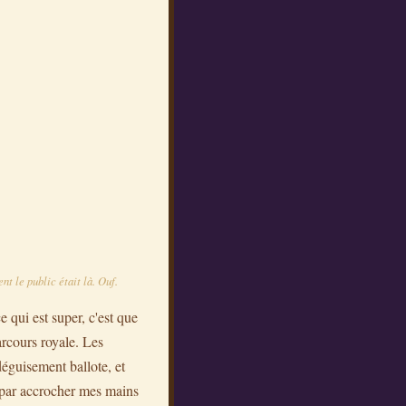
t le public était là. Ouf.
e qui est super, c'est que
arcours royale. Les
déguisement ballote, et
s par accrocher mes mains