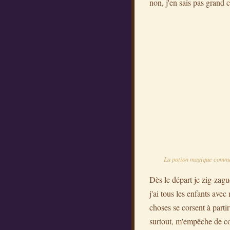
non, j'en sais pas grand c
La potion magique commenc
Dès le départ je zig-zague
j'ai tous les enfants ave
choses se corsent à parti
surtout, m'empêche de cou