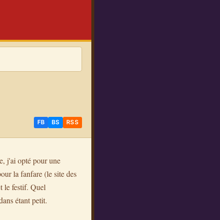
FB
BS
RSS
e, j'ai opté pour une
ur la fanfare (le site des
 le festif. Quel
ans étant petit.