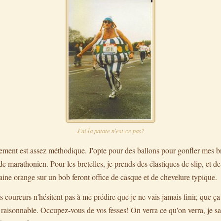
J'ai la patate n'est-ce pas?
ment est assez méthodique. J'opte pour des ballons pour gonfler mes bra
 marathonien. Pour les bretelles, je prends des élastiques de slip, et de 
laine orange sur un bob feront office de casque et de chevelure typique.
s coureurs n'hésitent pas à me prédire que je ne vais jamais finir, que ça
s raisonnable. Occupez-vous de vos fesses! On verra ce qu'on verra, je sai