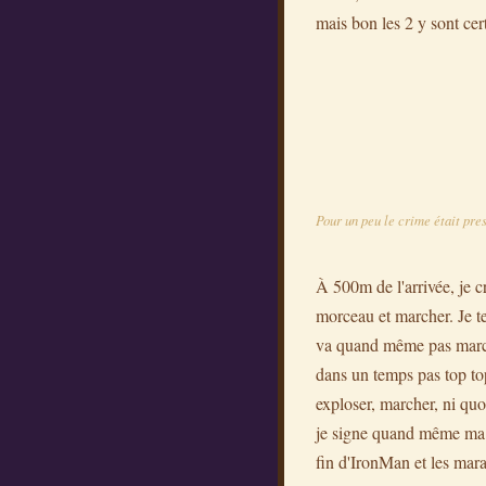
mais bon les 2 y sont cer
Pour un peu le crime était pres
À 500m de l'arrivée, je cr
morceau et marcher. Je te 
va quand même pas march
dans un temps pas top top
exploser, marcher, ni quo
je signe quand même ma p
fin d'IronMan et les mar