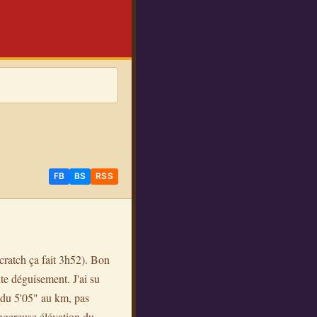
FB
BS
RSS
scratch ça fait 3h52). Bon
nte déguisement. J'ai su
s du 5'05" au km, pas
angereuse élévation du