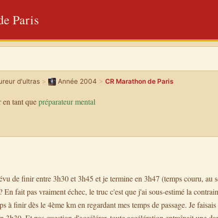
e Paris
reur d'ultras
>
Année 2004
>
CR Marathon de Paris
 en tant que
préparateur mental
prévu de finir entre 3h30 et 3h45 et je termine en 3h47 (temps couru, au 
 En fait pas vraiment échec, le truc c'est que j'ai sous-estimé la contrai
mps à finir dès le 4ème km en regardant mes temps de passage. Je faisai
n 3h30. Et pas question d'accélérer, toute accélération entraînait une d