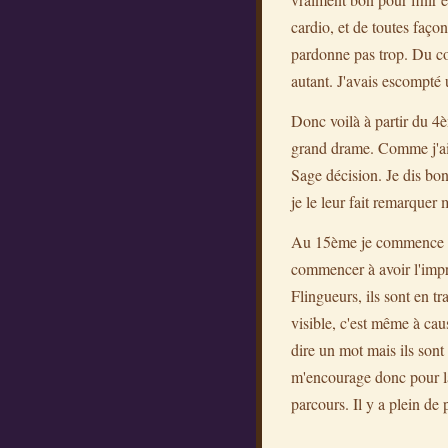
cardio, et de toutes faço
pardonne pas trop. Du cou
autant. J'avais escompté 
Donc voilà à partir du 4è
grand drame. Comme j'ai 
Sage décision. Je dis bon
je le leur fait remarquer 
Au 15ème je commence à m
commencer à avoir l'impr
Flingueurs, ils sont en t
visible, c'est même à cau
dire un mot mais ils sont 
m'encourage donc pour la 
parcours. Il y a plein de 