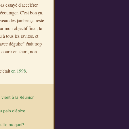
pas essayé d'accélérer
 décourager. C'est bon ça.
niveau des jambes ça reste
r mon objectif final, le
 tous les ravitos, et
vec déguise" était trop
 courir en short, non
c'était
en 1998
.
vient à la Réunion
du pain d'épice
uille ou quoi?