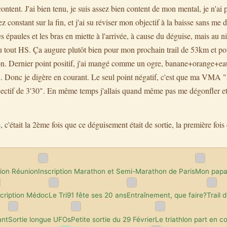
ontent. J'ai bien tenu, je suis assez bien content de mon mental, je n'ai 
sez constant sur la fin, et j'ai su réviser mon objectif à la baisse sans me
es épaules et les bras en miette à l'arrivée, à cause du déguise, mais au 
 du tout HS. Ça augure plutôt bien pour mon prochain trail de 53km et pou
. Dernier point positif, j'ai mangé comme un ogre, banane+orange+eau à
n. Donc je digère en courant. Le seul point négatif, c'est que ma VMA "a
objectif de 3'30". En même temps j'allais quand même pas me dégonfler et
e, c'était la 2ème fois que ce déguisement était de sortie, la première fois 
tion Réunion
Inscription Marathon et Semi-Marathon de Paris
Mon papa 
scription Médoc
Le Tri91 fête ses 20 ans
Entraînement, que faire?
Trail 
ant
Sortie longue UFOs
Petite sortie du 29 Février
Le triathlon part en co