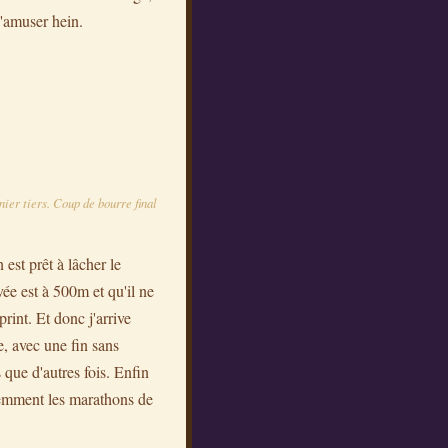
s'amuser hein.
nier tiers. Coup de bourre final
 est prêt à lâcher le
vée est à 500m et qu'il ne
nt. Et donc j'arrive
e, avec une fin sans
 que d'autres fois. Enfin
demment les marathons de