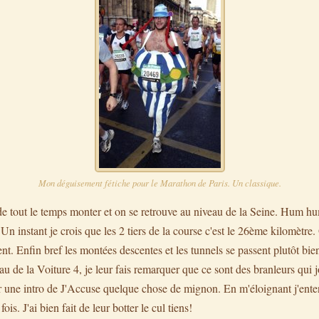
Mon déguisement fétiche pour le Marathon de Paris. Un classique.
 de tout le temps monter et on se retrouve au niveau de la Seine. Hum hum
n instant je crois que les 2 tiers de la course c'est le 26ème kilomètre. 
. Enfin bref les montées descentes et les tunnels se passent plutôt bie
au de la Voiture 4, je leur fais remarquer que ce sont des branleurs qui 
er une intro de J'Accuse quelque chose de mignon. En m'éloignant j'ent
fois. J'ai bien fait de leur botter le cul tiens!