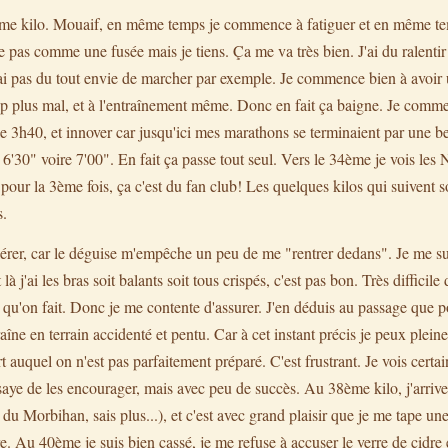
me kilo. Mouaif, en même temps je commence à fatiguer et en même temp
e pas comme une fusée mais je tiens. Ça me va très bien. J'ai du ralenti
'ai pas du tout envie de marcher par exemple. Je commence bien à avoi
up plus mal, et à l'entraînement même. Donc en fait ça baigne. Je comme
 le 3h40, et innover car jusqu'ici mes marathons se terminaient par une be
n 6'30" voire 7'00". En fait ça passe tout seul. Vers le 34ème je vois les
ur la 3ème fois, ça c'est du fan club! Les quelques kilos qui suivent s
s.
érer, car le déguise m'empêche un peu de me "rentrer dedans". Je me sui
t là j'ai les bras soit balants soit tous crispés, c'est pas bon. Très difficil
 ce qu'on fait. Donc je me contente d'assurer. J'en déduis au passage que 
îne en terrain accidenté et pentu. Car à cet instant précis je peux plei
rt auquel on n'est pas parfaitement préparé. C'est frustrant. Je vois certa
saye de les encourager, mais avec peu de succès. Au 38ème kilo, j'arrive
 Morbihan, sais plus...), et c'est avec grand plaisir que je me tape une
dre. Au 40ème je suis bien cassé, je me refuse à accuser le verre de cidre