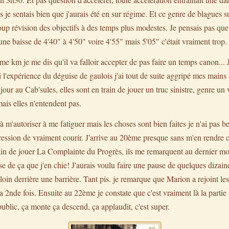
ns je sentais bien que j'aurais été en sur régime. Et ce genre de blagues 
p révision des objectifs à des temps plus modestes. Je pensais pas que 
une baisse de 4'40" à 4'50" voire 4'55" mais 5'05" c'était vraiment trop.
me km je me dis qu'il va falloir accepter de pas faire un temps canon...
l'expérience du déguise de gaulois j'ai tout de suite aggripé mes mains
jour au Cab'sules, elles sont en train de jouer un truc sinistre, genre u
mais elles n'entendent pas.
'autoriser à me fatiguer mais les choses sont bien faites je n'ai pas be
ession de vraiment courir. J'arrive au 20ème presque sans m'en rendre c
rain de jouer La Complainte du Progrès, ils me remarquent au dernier mo
se de ça que j'en chie! J'aurais voulu faire une pause de quelques dizai
loin derrière une barrière. Tant pis. je remarque que Marion a rejoint les
2nde fois. Ensuite au 22ème je constate que c'est vraiment là la partie
public, ça monte ça descend, ça applaudit, c'est super.