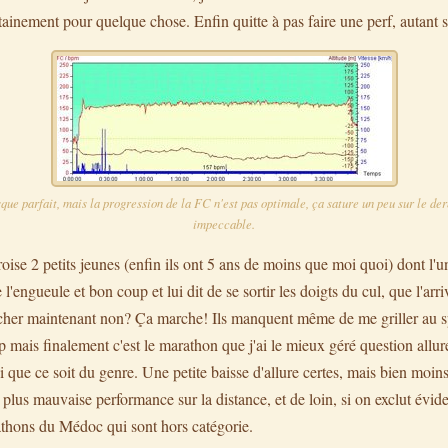
tainement pour quelque chose. Enfin quitte à pas faire une perf, autant 
que parfait, mais la progression de la FC n'est pas optimale, ça sature un peu sur le der
impeccable.
oise 2 petits jeunes (enfin ils ont 5 ans de moins que moi quoi) dont l'un
l'engueule et bon coup et lui dit de se sortir les doigts du cul, que l'arri
er maintenant non? Ça marche! Ils manquent même de me griller au spri
 mais finalement c'est le marathon que j'ai le mieux géré question allur
i que ce soit du genre. Une petite baisse d'allure certes, mais bien moins
lus mauvaise performance sur la distance, et de loin, si on exclut évi
athons du Médoc qui sont hors catégorie.