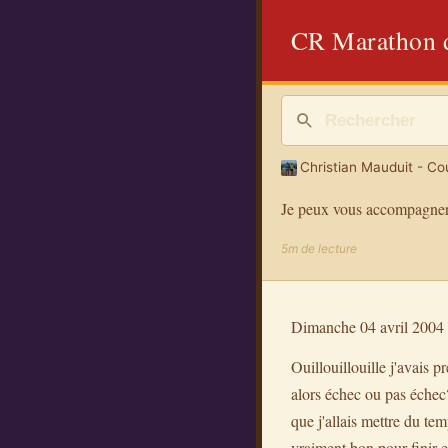
CR Marathon d
Christian Mauduit - Cou
Je peux vous accompagner
5m de lecture
Dimanche 04 avril 2004
Ouillouillouille j'avais 
alors échec ou pas échec?
que j'allais mettre du te
vraiment bon pour finir e