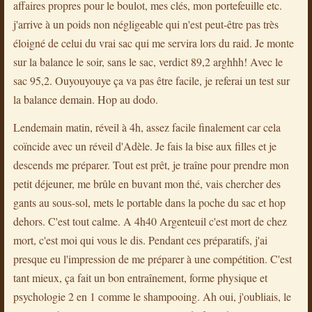
affaires propres pour le boulot, mes clés, mon portefeuille etc.
j'arrive à un poids non négligeable qui n'est peut-être pas très
éloigné de celui du vrai sac qui me servira lors du raid. Je monte
sur la balance le soir, sans le sac, verdict 89,2 arghhh! Avec le
sac 95,2. Ouyouyouye ça va pas être facile, je referai un test sur
la balance demain. Hop au dodo.
Lendemain matin, réveil à 4h, assez facile finalement car cela
coïncide avec un réveil d'Adèle. Je fais la bise aux filles et je
descends me préparer. Tout est prêt, je traîne pour prendre mon
petit déjeuner, me brûle en buvant mon thé, vais chercher des
gants au sous-sol, mets le portable dans la poche du sac et hop
dehors. C'est tout calme. A 4h40 Argenteuil c'est mort de chez
mort, c'est moi qui vous le dis. Pendant ces préparatifs, j'ai
presque eu l'impression de me préparer à une compétition. C'est
tant mieux, ça fait un bon entraînement, forme physique et
psychologie 2 en 1 comme le shampooing. Ah oui, j'oubliais, le