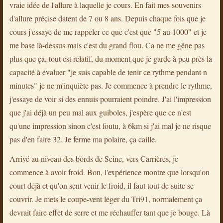
vraie idée de l'allure à laquelle je cours. En fait mes souvenirs
d'allure précise datent de 7 ou 8 ans. Depuis chaque fois que je
cours j'essaye de me rappeler ce que c'est que "5 au 1000" et je
me base là-dessus mais c'est du grand flou. Ca ne me gêne pas
plus que ça, tout est relatif, du moment que je garde à peu près la
capacité à évaluer "je suis capable de tenir ce rythme pendant n
minutes" je ne m'inquiète pas. Je commence à prendre le rythme,
j'essaye de voir si des ennuis pourraient poindre. J'ai l'impression
que j'ai déjà un peu mal aux guiboles, j'espère que ce n'est
qu'une impression sinon c'est foutu, à 6km si j'ai mal je ne risque
pas d'en faire 32. Je ferme ma polaire, ça caille.
Arrivé au niveau des bords de Seine, vers Carrières, je
commence à avoir froid. Bon, l'expérience montre que lorsqu'on
court déjà et qu'on sent venir le froid, il faut tout de suite se
couvrir. Je mets le coupe-vent léger du Tri91, normalement ça
devrait faire effet de serre et me réchauffer tant que je bouge. Là