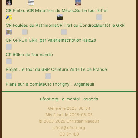
CR Embrun
CR Marathon du Médoc
Sortie tour Eiffel
CR Foulées du Patrimoine
CR Trail du Condroz
Bientôt le GRR
CR GRR
CR GRR, par Valérie
Inscription Raid28
CR 50km de Normandie
Projet : le tour du GRP Ceinture Verte Île de France
Plans sur la comète
CR Thorigny - Argenteuil
ufoot.org
·
e-mental
·
avaeda
Généré le 2026-08-04
Mis à jour le 2005-05-05
© 2003-2026 Christian Mauduit
ufoot@ufoot.org
CC BY 4.0