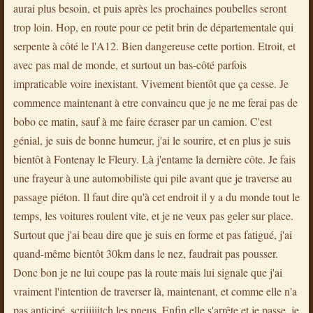
aurai plus besoin, et puis après les prochaines poubelles seront
trop loin. Hop, en route pour ce petit brin de départementale qui
serpente à côté le l'A12. Bien dangereuse cette portion. Etroit, et
avec pas mal de monde, et surtout un bas-côté parfois
impraticable voire inexistant. Vivement bientôt que ça cesse. Je
commence maintenant à etre convaincu que je ne me ferai pas de
bobo ce matin, sauf à me faire écraser par un camion. C'est
génial, je suis de bonne humeur, j'ai le sourire, et en plus je suis
bientôt à Fontenay le Fleury. Là j'entame la dernière côte. Je fais
une frayeur à une automobiliste qui pile avant que je traverse au
passage piéton. Il faut dire qu'à cet endroit il y a du monde tout le
temps, les voitures roulent vite, et je ne veux pas geler sur place.
Surtout que j'ai beau dire que je suis en forme et pas fatigué, j'ai
quand-même bientôt 30km dans le nez, faudrait pas pousser.
Donc bon je ne lui coupe pas la route mais lui signale que j'ai
vraiment l'intention de traverser là, maintenant, et comme elle n'a
pas anticipé, scriiiiiitch les pneus. Enfin elle s'arrête et je passe, je