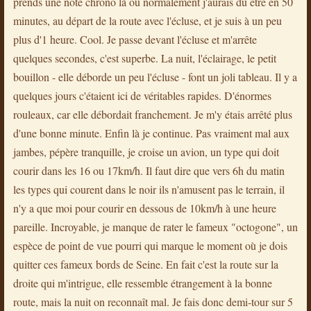
prends une note chrono là ou normalement j'aurais du être en 50
minutes, au départ de la route avec l'écluse, et je suis à un peu
plus d'1 heure. Cool. Je passe devant l'écluse et m'arrête
quelques secondes, c'est superbe. La nuit, l'éclairage, le petit
bouillon - elle déborde un peu l'écluse - font un joli tableau. Il y a
quelques jours c'étaient ici de véritables rapides. D'énormes
rouleaux, car elle débordait franchement. Je m'y étais arrêté plus
d'une bonne minute. Enfin là je continue. Pas vraiment mal aux
jambes, pépère tranquille, je croise un avion, un type qui doit
courir dans les 16 ou 17km/h. Il faut dire que vers 6h du matin
les types qui courent dans le noir ils n'amusent pas le terrain, il
n'y a que moi pour courir en dessous de 10km/h à une heure
pareille. Incroyable, je manque de rater le fameux "octogone", un
espèce de point de vue pourri qui marque le moment où je dois
quitter ces fameux bords de Seine. En fait c'est la route sur la
droite qui m'intrigue, elle ressemble étrangement à la bonne
route, mais la nuit on reconnaît mal. Je fais donc demi-tour sur 5