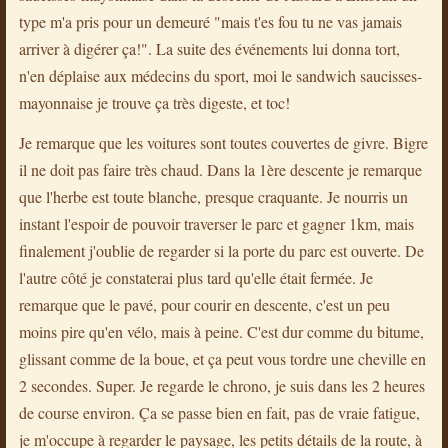
type m'a pris pour un demeuré "mais t'es fou tu ne vas jamais
arriver à digérer ça!". La suite des événements lui donna tort,
n'en déplaise aux médecins du sport, moi le sandwich saucisses-
mayonnaise je trouve ça très digeste, et toc!
Je remarque que les voitures sont toutes couvertes de givre. Bigre
il ne doit pas faire très chaud. Dans la 1ère descente je remarque
que l'herbe est toute blanche, presque craquante. Je nourris un
instant l'espoir de pouvoir traverser le parc et gagner 1km, mais
finalement j'oublie de regarder si la porte du parc est ouverte. De
l'autre côté je constaterai plus tard qu'elle était fermée. Je
remarque que le pavé, pour courir en descente, c'est un peu
moins pire qu'en vélo, mais à peine. C'est dur comme du bitume,
glissant comme de la boue, et ça peut vous tordre une cheville en
2 secondes. Super. Je regarde le chrono, je suis dans les 2 heures
de course environ. Ça se passe bien en fait, pas de vraie fatigue,
je m'occupe à regarder le paysage, les petits détails de la route, à