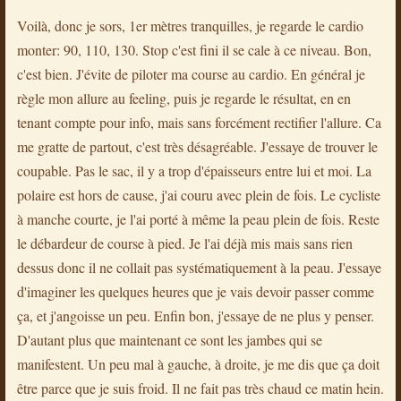
Voilà, donc je sors, 1er mètres tranquilles, je regarde le cardio
monter: 90, 110, 130. Stop c'est fini il se cale à ce niveau. Bon,
c'est bien. J'évite de piloter ma course au cardio. En général je
règle mon allure au feeling, puis je regarde le résultat, en en
tenant compte pour info, mais sans forcément rectifier l'allure. Ca
me gratte de partout, c'est très désagréable. J'essaye de trouver le
coupable. Pas le sac, il y a trop d'épaisseurs entre lui et moi. La
polaire est hors de cause, j'ai couru avec plein de fois. Le cycliste
à manche courte, je l'ai porté à même la peau plein de fois. Reste
le débardeur de course à pied. Je l'ai déjà mis mais sans rien
dessus donc il ne collait pas systématiquement à la peau. J'essaye
d'imaginer les quelques heures que je vais devoir passer comme
ça, et j'angoisse un peu. Enfin bon, j'essaye de ne plus y penser.
D'autant plus que maintenant ce sont les jambes qui se
manifestent. Un peu mal à gauche, à droite, je me dis que ça doit
être parce que je suis froid. Il ne fait pas très chaud ce matin hein.