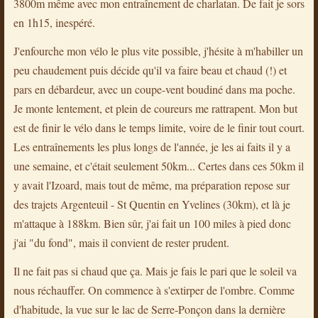
3800m même avec mon entraînement de charlatan. De fait je sors
en 1h15, inespéré.
J'enfourche mon vélo le plus vite possible, j'hésite à m'habiller un
peu chaudement puis décide qu'il va faire beau et chaud (!) et
pars en débardeur, avec un coupe-vent boudiné dans ma poche.
Je monte lentement, et plein de coureurs me rattrapent. Mon but
est de finir le vélo dans le temps limite, voire de le finir tout court.
Les entraînements les plus longs de l'année, je les ai faits il y a
une semaine, et c'était seulement 50km... Certes dans ces 50km il
y avait l'Izoard, mais tout de même, ma préparation repose sur
des trajets Argenteuil - St Quentin en Yvelines (30km), et là je
m'attaque à 188km. Bien sûr, j'ai fait un 100 miles à pied donc
j'ai "du fond", mais il convient de rester prudent.
Il ne fait pas si chaud que ça. Mais je fais le pari que le soleil va
nous réchauffer. On commence à s'extirper de l'ombre. Comme
d'habitude, la vue sur le lac de Serre-Ponçon dans la dernière