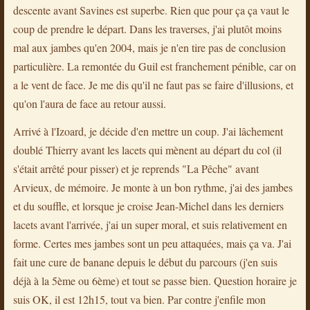
descente avant Savines est superbe. Rien que pour ça ça vaut le
coup de prendre le départ. Dans les traverses, j'ai plutôt moins
mal aux jambes qu'en 2004, mais je n'en tire pas de conclusion
particulière. La remontée du Guil est franchement pénible, car on
a le vent de face. Je me dis qu'il ne faut pas se faire d'illusions, et
qu'on l'aura de face au retour aussi.
Arrivé à l'Izoard, je décide d'en mettre un coup. J'ai lâchement
doublé Thierry avant les lacets qui mènent au départ du col (il
s'était arrêté pour pisser) et je reprends "La Pêche" avant
Arvieux, de mémoire. Je monte à un bon rythme, j'ai des jambes
et du souffle, et lorsque je croise Jean-Michel dans les derniers
lacets avant l'arrivée, j'ai un super moral, et suis relativement en
forme. Certes mes jambes sont un peu attaquées, mais ça va. J'ai
fait une cure de banane depuis le début du parcours (j'en suis
déjà à la 5ème ou 6ème) et tout se passe bien. Question horaire je
suis OK, il est 12h15, tout va bien. Par contre j'enfile mon