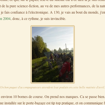
 de la pure science-fiction, au vu de mes autres performances, de la nat
je fais confiance à l'electronique. A 130, je vais au bout du monde, j'en 
on 2004
, donc, à ce rythme, je suis invincible.
Un bon paquet d'accompagnateurs attendent leur poulain en cette belle matinée d'avril.
s environ 10 bornes de course. On prend nos marques. Ca se passe bien
que installée sur le porte-bagage est tip top pratique, et on communique 