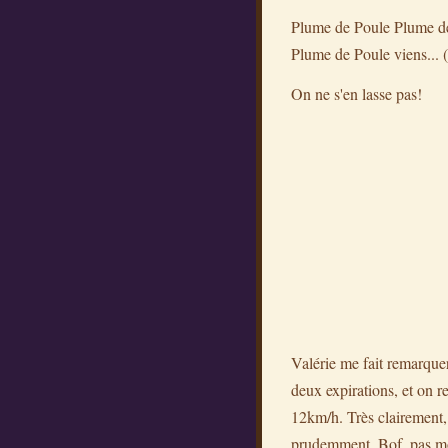
Plume de Poule Plume de P
Plume de Poule viens... (t
On ne s'en lasse pas!
Valérie me fait remarquer
deux expirations, et on 
12km/h. Très clairement, 
prudemment. Bof, pas mon 