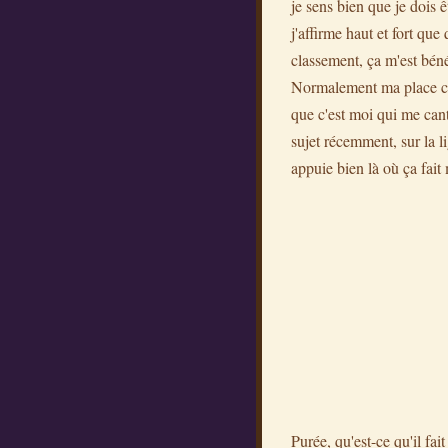
je sens bien que je dois ê
j'affirme haut et fort q
classement, ça m'est bén
Normalement ma place c'es
que c'est moi qui me cant
sujet récemment, sur la 
appuie bien là où ça fait
Purée, qu'est-ce qu'il f