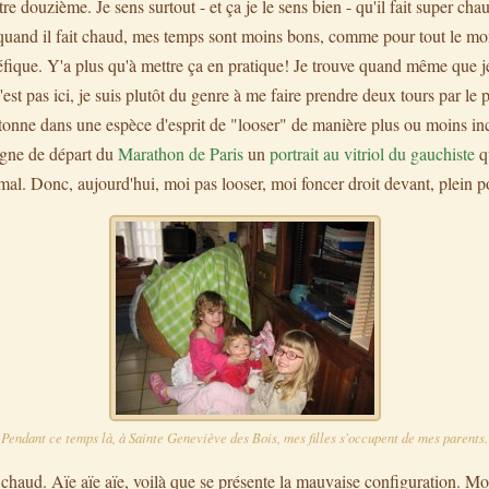
tre douzième. Je sens surtout - et ça je le sens bien - qu'il fait super ch
ue quand il fait chaud, mes temps sont moins bons, comme pour tout le m
éfique. Y'a plus qu'à mettre ça en pratique! Je trouve quand même que j
t pas ici, je suis plutôt du genre à me faire prendre deux tours par le p
onne dans une espèce d'esprit de "looser" de manière plus ou moins inco
ligne de départ du
Marathon de Paris
un
portrait au vitriol du gauchiste
qu
 mal. Donc, aujourd'hui, moi pas looser, moi foncer droit devant, plein po
Pendant ce temps là, à Sainte Geneviève des Bois, mes filles s'occupent de mes parents.
ait chaud. Aïe aïe aïe, voilà que se présente la mauvaise configuration