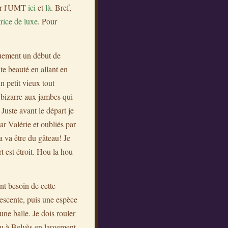
our l'UMT
ici
et
là
. Bref,
ice de luxe
. Pour
guement un début de
te beauté en allant en
n petit vieux tout
 bizarre aux jambes qui
 Juste avant le départ je
ar Valérie et oubliés par
a va être du gâteau! Je
t est étroit. Hou la hou
nt besoin de cette
descente, puis une espèce
ne balle. Je dois rouler
ndu à Belvès en largement