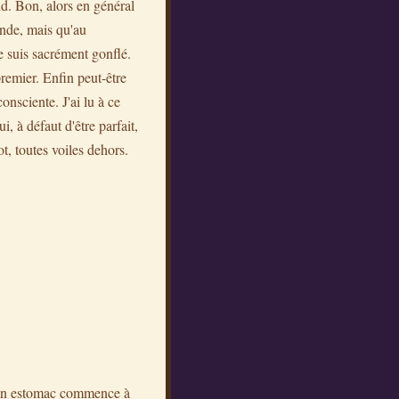
aud. Bon, alors en général
onde, mais qu'au
e suis sacrément gonflé.
remier. Enfin peut-être
nsciente. J'ai lu à ce
i, à défaut d'être parfait,
t, toutes voiles dehors.
. Mon estomac commence à