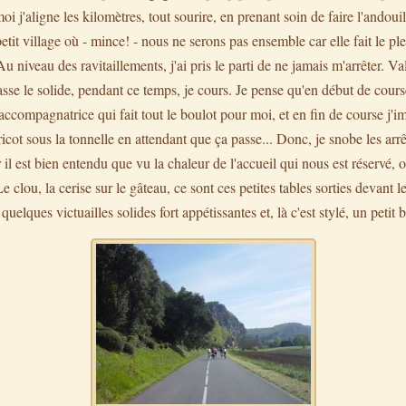
i j'aligne les kilomètres, tout sourire, en prenant soin de faire l'andoui
etit village où - mince! - nous ne serons pas ensemble car elle fait le ple
u niveau des ravitaillements, j'ai pris le parti de ne jamais m'arrêter. Va
sse le solide, pendant ce temps, je cours. Je pense qu'en début de cours
 accompagnatrice qui fait tout le boulot pour moi, et en fin de course j'i
ricot sous la tonnelle en attendant que ça passe... Donc, je snobe les arrê
r il est bien entendu que vu la chaleur de l'accueil qui nous est réservé, 
clou, la cerise sur le gâteau, ce sont ces petites tables sorties devant l
quelques victuailles solides fort appétissantes et, là c'est stylé, un petit 