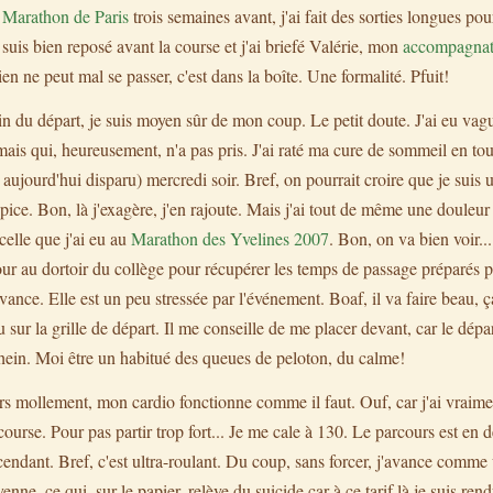
t
Marathon de Paris
trois semaines avant, j'ai fait des sorties longues p
suis bien reposé avant la course et j'ai briefé Valérie, mon
accompagnatr
ien ne peut mal se passer, c'est dans la boîte. Une formalité. Pfuit!
tin du départ, je suis moyen sûr de mon coup. Le petit doute. J'ai eu va
is qui, heureusement, n'a pas pris. J'ai raté ma cure de sommeil en tou
e aujourd'hui disparu) mercredi soir. Bref, on pourrait croire que je suis u
ice. Bon, là j'exagère, j'en rajoute. Mais j'ai tout de même une douleur
celle que j'ai eu au
Marathon des Yvelines 2007
. Bon, on va bien voir...
tour au dortoir du collège pour récupérer les temps de passage préparés p
vance. Elle est un peu stressée par l'événement. Boaf, il va faire beau, ç
ur la grille de départ. Il me conseille de me placer devant, car le dépar
 hein. Moi être un habitué des queues de peloton, du calme!
rs mollement, mon cardio fonctionne comme il faut. Ouf, car j'ai vraime
course. Pour pas partir trop fort... Je me cale à 130. Le parcours est en 
endant. Bref, c'est ultra-roulant. Du coup, sans forcer, j'avance comme u
ne, ce qui, sur le papier, relève du suicide car à ce tarif là je suis re