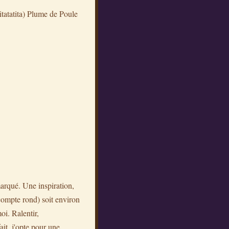
itatatita) Plume de Poule
marqué. Une inspiration,
compte rond) soit environ
oi. Ralentir,
ait, j'opte pour une