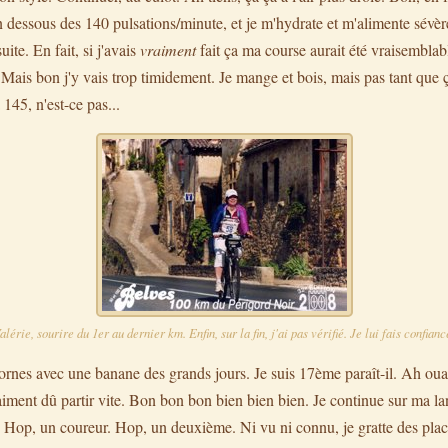
en dessous des 140 pulsations/minute, et je m'hydrate et m'alimente sévèr
uite. En fait, si j'avais
vraiment
fait ça ma course aurait été vraisembla
Mais bon j'y vais trop timidement. Je mange et bois, mais pas tant que ça
 145, n'est-ce pas...
alérie, sourire du 1er au dernier km. Enfin, sur la fin, j'ai pas vérifié. Je lui fais confianc
bornes avec une banane des grands jours. Je suis 17ème paraît-il. Ah 
iment dû partir vite. Bon bon bon bien bien bien. Je continue sur ma lan
 Hop, un coureur. Hop, un deuxième. Ni vu ni connu, je gratte des pla