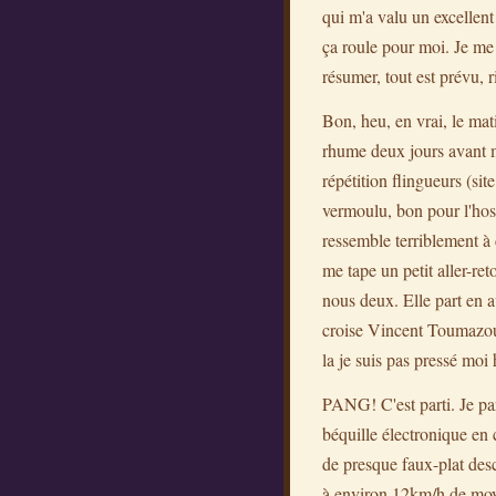
qui m'a valu un excellen
ça roule pour moi. Je me 
résumer, tout est prévu, r
Bon, heu, en vrai, le ma
rhume deux jours avant ma
répétition flingueurs (sit
vermoulu, bon pour l'hosp
ressemble terriblement à 
me tape un petit aller-re
nous deux. Elle part en a
croise Vincent Toumazou s
la je suis pas pressé moi
PANG! C'est parti. Je pa
béquille électronique en 
de presque faux-plat desc
à environ 12km/h de moyen