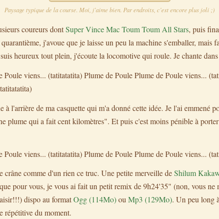
Paysage typique de la course. Moi, j'aime bien. Par endroits, c'est encore plus joli ;)
plusieurs coureurs dont
Super Vince Mac Toum Toum All Stars
, puis fi
uarantième, j'avoue que je laisse un peu la machine s'emballer, mais faut
e suis heureux tout plein, j'écoute la locomotive qui roule. Je chante dans
oule viens... (tatitatatita) Plume de Poule Plume de Poule viens... (tat
atitatatita)
ue à l'arrière de ma casquette qui m'a donné cette idée. Je l'ai emmené 
 une plume qui a fait cent kilomètres". Et puis c'est moins pénible à porte
oule viens... (tatitatatita) Plume de Poule Plume de Poule viens... (tatit
le crâne comme d'un rien ce truc. Une petite merveille de
Shilum Kaka
 que pour vous, je vous ai fait un petit remix de 9h24'35" (non, vous ne 
isir!!!) dispo au format
Ogg (114Mo)
ou
Mp3 (129Mo)
. Un peu long à
ie répétitive du moment.