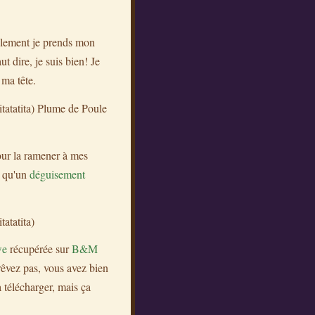
nalement je prends mon
 dire, je suis bien! Je
 ma tête.
itatatita) Plume de Poule
pour la ramener à mes
r qu'un
déguisement
atatita)
we
récupérée sur
B&M
rêvez pas, vous avez bien
 télécharger, mais ça