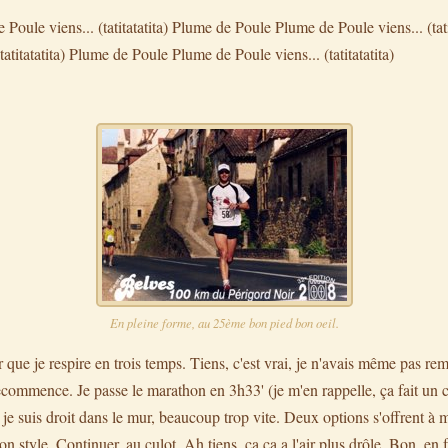
oule viens... (tatitatatita) Plume de Poule Plume de Poule viens... (tat
atitatatita) Plume de Poule Plume de Poule viens... (tatitatatita)
En pleine forme, au 25ème bon pied bon oeil.
 que je respire en trois temps. Tiens, c'est vrai, je n'avais même pas re
recommence. Je passe le marathon en 3h33' (je m'en rappelle, ça fait un 
je suis droit dans le mur, beaucoup trop vite. Deux options s'offrent à m
style. Continuer, au culot. Ah tiens, ça ça a l'air plus drôle. Bon, en f