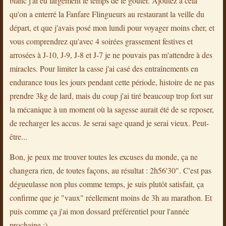
blanc j'ai eu largement le temps de le goûter. Ajoutez à cela
qu'on a enterré la Fanfare Flingueurs au restaurant la veille du
départ, et que j'avais posé mon lundi pour voyager moins cher, et
vous comprendrez qu'avec 4 soirées grassement festives et
arrosées à J-10, J-9, J-8 et J-7 je ne pouvais pas m'attendre à des
miracles. Pour limiter la casse j'ai casé des entraînements en
endurance tous les jours pendant cette période, histoire de ne pas
prendre 3kg de lard, mais du coup j'ai tiré beaucoup trop fort sur
la mécanique à un moment où la sagesse aurait été de se reposer,
de recharger les accus. Je serai sage quand je serai vieux. Peut-
être...
Bon, je peux me trouver toutes les excuses du monde, ça ne
changera rien, de toutes façons, au résultat : 2h56'30". C'est pas
dégueulasse non plus comme temps, je suis plutôt satisfait, ça
confirme que je "vaux" réellement moins de 3h au marathon. Et
puis comme ça j'ai mon dossard préférentiel pour l'année
prochaine ;)