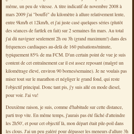
même, un peu de vitesse. A titre indicatif de novembre 2008 à
mars 2009 j'ai "bouffé" du kilomètre à allure relativement lente,
entre 9km/h et 12km/h, et j'ai juste casé quelques séries (plutôt
des séances de fartlek en fait) sur 2 semaines fin mars. Au total
j'ai dû naviguer seulement 2h ou 3h (grand maximum!) dans des
fréquences cardiaques au-delà de 160 pulsations/minute,
typiquement 85% de ma FCM. D'un certain point de vue je suis
content de cet entraînement car il est assez reposant (malgré un
kilométrage élevé, environ 90 bornes/semaine). Je ne voulais pas
miser tout sur le marathon et négliger le grand fond, qui reste
l'objectif principal. Donc tant pis, j'y suis allé en mode diesel,
pour voir. J'ai vu!
Deuxième raison, je suis, comme d'habitude sur cette distance,
parti trop vite. En même temps, j'aurais pas été fâché d'atteindre
les 2h50', et pour cet objectif là, mon départ était pile-poil dans
les clous. J'ai un peu galéré pour dépasser les meneurs d'allure 3h