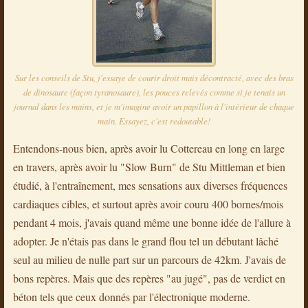
Sur les conseils de Stu, j'essaye de courir droit mais décontracté, avec des bras
de dinosaure (façon tyranosaure), les pouces relevés comme si je tenais un
journal dans les mains, et je m'imagine avoir un papillon à l'intérieur de chaque
main. Essayez, c'est redoutable!
Entendons-nous bien, après avoir lu Cottereau en long en large
en travers, après avoir lu "Slow Burn" de Stu Mittleman et bien
étudié, à l'entraînement, mes sensations aux diverses fréquences
cardiaques cibles, et surtout après avoir couru 400 bornes/mois
pendant 4 mois, j'avais quand même une bonne idée de l'allure à
adopter. Je n'étais pas dans le grand flou tel un débutant lâché
seul au milieu de nulle part sur un parcours de 42km. J'avais de
bons repères. Mais que des repères "au jugé", pas de verdict en
béton tels que ceux donnés par l'électronique moderne.