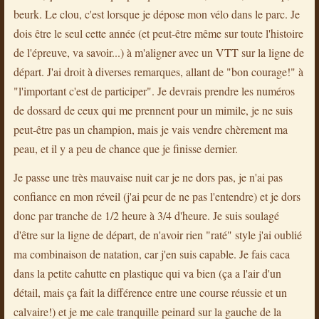
beurk. Le clou, c'est lorsque je dépose mon vélo dans le parc. Je
dois être le seul cette année (et peut-être même sur toute l'histoire
de l'épreuve, va savoir...) à m'aligner avec un VTT sur la ligne de
départ. J'ai droit à diverses remarques, allant de "bon courage!" à
"l'important c'est de participer". Je devrais prendre les numéros
de dossard de ceux qui me prennent pour un mimile, je ne suis
peut-être pas un champion, mais je vais vendre chèrement ma
peau, et il y a peu de chance que je finisse dernier.
Je passe une très mauvaise nuit car je ne dors pas, je n'ai pas
confiance en mon réveil (j'ai peur de ne pas l'entendre) et je dors
donc par tranche de 1/2 heure à 3/4 d'heure. Je suis soulagé
d'être sur la ligne de départ, de n'avoir rien "raté" style j'ai oublié
ma combinaison de natation, car j'en suis capable. Je fais caca
dans la petite cahutte en plastique qui va bien (ça a l'air d'un
détail, mais ça fait la différence entre une course réussie et un
calvaire!) et je me cale tranquille peinard sur la gauche de la