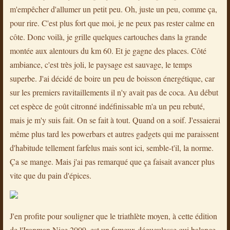
m'empêcher d'allumer un petit peu. Oh, juste un peu, comme ça,
pour rire. C'est plus fort que moi, je ne peux pas rester calme en
côte. Donc voilà, je grille quelques cartouches dans la grande
montée aux alentours du km 60. Et je gagne des places. Côté
ambiance, c'est très joli, le paysage est sauvage, le temps
superbe. J'ai décidé de boire un peu de boisson énergétique, car
sur les premiers ravitaillements il n'y avait pas de coca. Au début
cet espèce de goût citronné indéfinissable m'a un peu rebuté,
mais je m'y suis fait. On se fait à tout. Quand on a soif. J'essaierai
même plus tard les powerbars et autres gadgets qui me paraissent
d'habitude tellement farfelus mais sont ici, semble-t'il, la norme.
Ça se mange. Mais j'ai pas remarqué que ça faisait avancer plus
vite que du pain d'épices.
J'en profite pour souligner que le triathlète moyen, à cette édition
de l'Ironman Nice 2009, est un fameux dégueulasse qui balance