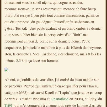
doucement sous le soleil niçois, qui cogne assez dur,
reconnaissons-le. Je sens l'estomac qui menace de faire blurp
blurp. J'ai essayé à peu près tout comme alimentation, parmi ce
qui était proposé, du gel dégueu PowerBar fraise-banane au
gâteau Tuc salé. Une petite acalmie et un brin d'ombre au dernier
tour, sans oublier bien sûr la perspective d'en "finir" me
redonneront un peu de pêche sur la dernière heure. Petite
coquetterie, je boucle le marathon à plus de 10km/h de moyenne.
Bon, la croisette à Nice, j'ai donné, c'est chouette, mais 8 fois les
mêmes 5,3 km, ça lasse son homme!
Ah oui, et j'oubliais de vous dire, j'ai croisé du beau monde sur
ce parcours. Pierrot (qui aimerait bien se qualifier pour Hawaï,
catégorie M65) mais aussi Katell et "Lapin" que je salue en coup
de vent (ils étaient avec moi au
Spartathlon
en 2008), et Eddy, du
Tri91
, qui m'encouragera à chaque tour, près de la ligne d'arrivée.