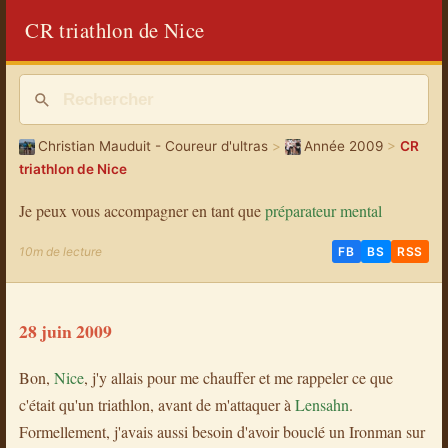
CR triathlon de Nice
Christian Mauduit - Coureur d'ultras
>
Année 2009
>
CR
triathlon de Nice
Je peux vous accompagner en tant que
préparateur mental
10m de lecture
FB
BS
RSS
28 juin 2009
Bon,
Nice
, j'y allais pour me chauffer et me rappeler ce que
c'était qu'un triathlon, avant de m'attaquer à
Lensahn
.
Formellement, j'avais aussi besoin d'avoir bouclé un Ironman sur