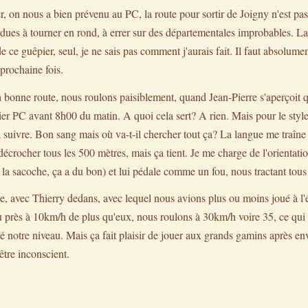
er, on nous a bien prévenu au PC, la route pour sortir de Joigny n'est pa
rdues à tourner en rond, à errer sur des départementales improbables. L
de ce guêpier, seul, je ne sais pas comment j'aurais fait. Il faut absolum
prochaine fois.
 bonne route, nous roulons paisiblement, quand Jean-Pierre s'aperçoit q
ier PC avant 8h00 du matin. A quoi cela sert? A rien. Mais pour le style,
 à suivre. Bon sang mais où va-t-il chercher tout ça? La langue me traîne 
crocher tous les 500 mètres, mais ça tient. Je me charge de l'orientatio
 la sacoche, ça a du bon) et lui pédale comme un fou, nous tractant tous
 avec Thierry dedans, avec lequel nous avions plus ou moins joué à l'él
 près à 10km/h de plus qu'eux, nous roulons à 30km/h voire 35, ce qui es
é notre niveau. Mais ça fait plaisir de jouer aux grands gamins après e
être inconscient.