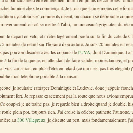
P
a la particularité d'être entièrement fourni en points de contrôles "offic
cachet humide chez le commerçant. Je crois que j'aime moins cette formul
tradition cyclotouriste" comme ils disent, où chacun se débrouille comme 
trouver un endroit où se mettre à l'abri, un morceau à grignoter, du récon
oint le départ en vélo, et m'être légèrement perdu sur la fin du côté de 
c 5 minutes de retard sur l'horaire d'ouverture. Je suis 20 minutes en reta
s pas pouvoir discuter avec les copains de
l'UVA
, dont Dominique. J'ai 
e à la fin de la queue, en attendant de faire valider mon éclairage, et pr
 vus, car sinon, en plus d'être en retard (ce qui n'est pas très élégant) j
t oublié mon téléphone portable à la maison.
ougeotte, je souhaite rattraper Dominique et Ludovic, donc j'appuie franc
olument fort. Je repasse exactement par la route que nous avions empru
e coup-ci je ne traîne pas, je regarde bien à droite quand je double, hist
roule plein pot, toujours rien. J'ai croisé la célèbre patinette Patitrotte
ernière au
300 Villepreux
, je discute un peu, mais fondamentalement, j'ai 