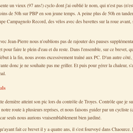
nte un vieux (97 ans!) cyclo dont j'ai oublié le nom, qui n'est pas (n'est
Moins de 50h sur PBP en son jeune temps. A peine plus de 50h en tande
pe Campagnolo Record, des vélos avec des bavettes sur la roue avant, s'i
 avec Jean-Pierre nous n'oublions pas de rajouter des pauses supplément
et pour faire le plein d'eau et du reste. Dans l'ensemble, sur ce brevet, 
ut à la fin, nous avons excessivement traîné aux PC. D'un autre côté, j
ante donc je ne souhaite pas me griller. Et puis pour gérer la chaleur, s'
mal.
uls
te dernière atteint son pic lors du contrôle de Troyes. Contrôle que je su
otre route à plusieurs reprises, et nous faisons guider par un cycliste (
, car seuls nous aurions vraisemblablement bien jardiné.
'ayant fait ce brevet il y a quatre ans, il s'est fourvoyé dans Chaource. I