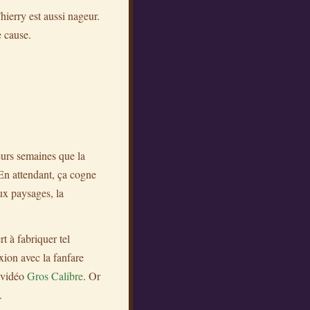
hierry est aussi nageur.
e cause.
ieurs semaines que la
 En attendant, ça cogne
ux paysages, la
rt à fabriquer tel
xion avec la fanfare
 vidéo
Gros Calibre
. Or
.