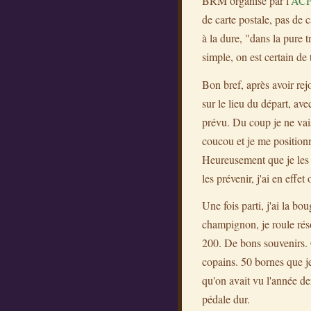
BRM organisé par l'
AC
de carte postale, pas de 
à la dure, "dans la pure 
simple, on est certain de 
Bon bref, après avoir rej
sur le lieu du départ, ave
prévu. Du coup je ne vai
coucou et je me positionn
Heureusement que je les ai
les prévenir, j'ai en effe
Une fois parti, j'ai la b
champignon, je roule rés
200. De bons souvenirs. C
copains. 50 bornes que je 
qu'on avait vu l'année d
pédale dur.