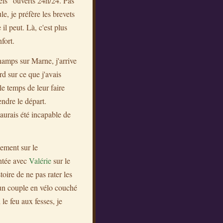
iels" ouverts 24h/24. Pas
e, je préfère les brevets
il peut. Là, c'est plus
fort.
Champs sur Marne, j'arrive
rd sur ce que j'avais
le temps de leur faire
endre le départ.
'aurais été incapable de
hement sur le
ntée avec
Valérie
sur le
oire de ne pas rater les
, un couple en vélo couché
le feu aux fesses, je