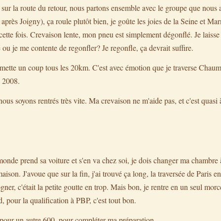
ur la route du retour, nous partons ensemble avec le groupe que nous 
après Joigny), ça roule plutôt bien, je goûte les joies de la Seine et Mar
 cette fois. Crevaison lente, mon pneu est simplement dégonflé. Je laisse 
 ou je me contente de regonfler? Je regonfle, ça devrait suffire.
emette un coup tous les 20km. C'est avec émotion que je traverse Chaumes
n 2008.
ous soyons rentrés très vite. Ma crevaison ne m'aide pas, et c'est quasi à
monde prend sa voiture et s'en va chez soi, je dois changer ma chambre à 
aison. J'avoue que sur la fin, j'ai trouvé ça long, la traversée de Paris 
cogner, c'était la petite goutte en trop. Mais bon, je rentre en un seul m
 pour la qualification à PBP, c'est tout bon.
pour un autre 600, pour compléter ma préparation.