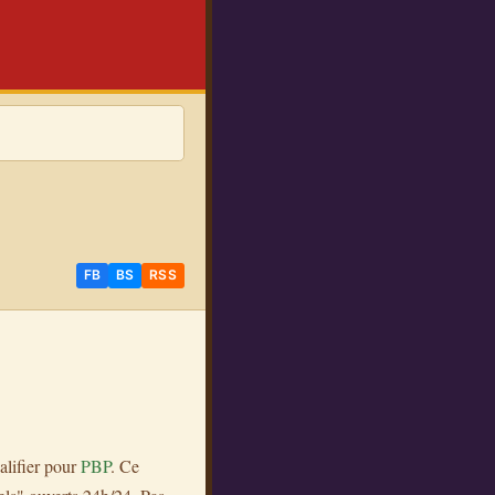
FB
BS
RSS
alifier pour
PBP
. Ce