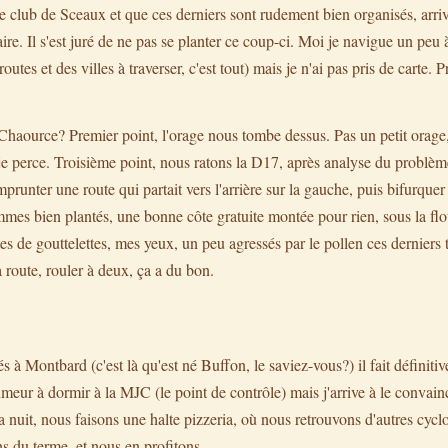
e club de Sceaux et que ces derniers sont rudement bien organisés, arriv
aire. Il s'est juré de ne pas se planter ce coup-ci. Moi je navigue un peu 
outes et des villes à traverser, c'est tout) mais je n'ai pas pris de carte. Pr
Chaource? Premier point, l'orage nous tombe dessus. Pas un petit orage,
e perce. Troisième point, nous ratons la D17, après analyse du problème, e
 emprunter une route qui partait vers l'arrière sur la gauche, puis bifurquer
es bien plantés, une bonne côte gratuite montée pour rien, sous la flott
es de gouttelettes, mes yeux, un peu agressés par le pollen ces derniers 
a route, rouler à deux, ça a du bon.
s à Montbard (c'est là qu'est né Buffon, le saviez-vous?) il fait définitiv
umeur à dormir à la MJC (le point de contrôle) mais j'arrive à le convain
a nuit, nous faisons une halte pizzeria, où nous retrouvons d'autres cyclo
ns du terme, et nous en profitons.