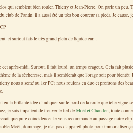
yclos qui semblent bien rouler, Thierry et Jean-Pierre. On parle un peu. T
du club de Pantin, il a aussi été un très bon coureur (à pied). Je cause, j
 CP.
, et surtout fais le très grand plein de liquide car...
e cet après-midi. Surtout, il fait lourd, un temps orageux. Cela fait plus
thème de la sècheresse, mais il semblerait que l'orage soit pour bientôt.
hierry nous a semé au 1er PC) nous roulons en duo et profitons des bea
e.
nt eu la brillante idée d'indiquer sur le bord de la route que telle vigne se
, je suis impatient de trouver le fief de
Moët et Chandon
, toute conne
serait que pure coïncidence. Je vous recommande au passage notre clip
noble Moët, dommage, je n'ai pas d'appareil photo pour immortaliser ça