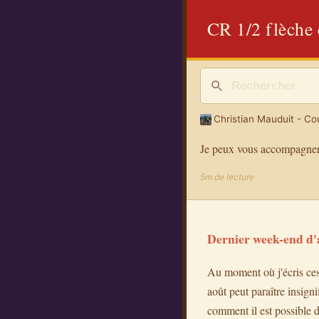
CR 1/2 flèche 
Christian Mauduit - Cou
Je peux vous accompagner
5m de lecture
Dernier week-end d'
Au moment où j'écris ces l
août peut paraître insigni
comment il est possible d