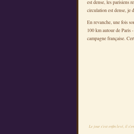
est dense, les parisiens 
circulation est dense, je 
En revanche, une fois sor
100 km autour de Paris -
campagne française. Cert
Le jour s'est enfin levé, il s'