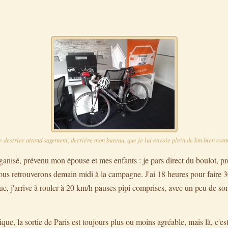
e destrier attend sagement, derrière mon bureau, que je lui envoie plein de km bien comm
organisé, prévenu mon épouse et mes enfants : je pars direct du boulot, pr
nous retrouverons demain midi à la campagne. J'ai 18 heures pour faire 3
que, j'arrive à rouler à 20 km/h pauses pipi comprises, avec un peu de s
que, la sortie de Paris est toujours plus ou moins agréable, mais là, c'es