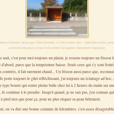
nneur itinérant, mieux que l'hôtel formule 1 et bien moins cher : l'abri-bus en bois, proté
cyclotourisme peut y trouver un sommeil de qualité, hautement réparateur.
e nuit, c'est pour moi toujours un plaisir, je ressens toujours un frisson l
ut d'abord, parce que la température baisse. Seuls ceux qui s'y sont frotté
 contrées, il fait rarement chaud... Un frisson aussi parce que, reconnais
 porte toujours le gilet réfléchissant, j'ai toujours un éclairage ad hoc
e type bourré qui rentre pleine balle chez lui à 2 heures du matin sur u
 Je continue à le prendre. Jusqu'à quand, je ne sais pas, j'en connais qui
e à pied rien que pour ça, pour ne plus risquer sa peau bêtement.
nt, on va dire une bonne centaine de kilomètres, c'est assez désagréable 