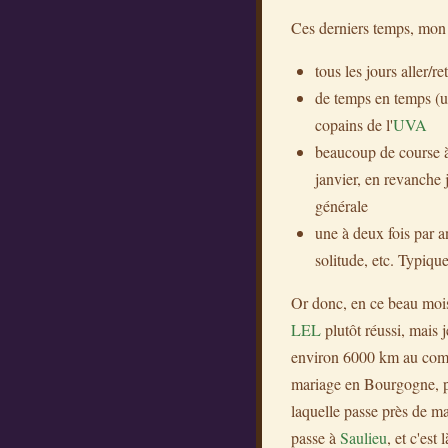
Ces derniers temps, mon 
tous les jours aller/r
de temps en temps (un
copains de l'
UVA
beaucoup de course à
janvier, en revanche
générale
une à deux fois par an
solitude, etc. Typique
Or donc, en ce beau mois 
LEL
plutôt réussi, mais 
environ 6000 km au compt
mariage en Bourgogne, pou
laquelle passe près de ma 
passe à
Saulieu
, et c'est 