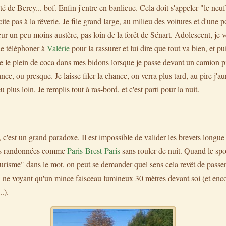
 de Bercy... bof. Enfin j'entre en banlieue. Cela doit s'appeler "le neuf-
ite pas à la rêverie. Je file grand large, au milieu des voitures et d'une po
eur un peu moins austère, pas loin de la forêt de Sénart. Adolescent, je v
 de téléphoner à
Valérie
pour la rassurer et lui dire que tout va bien, et pu
aire le plein de coca dans mes bidons lorsque je passe devant un camion p
ance, ou presque. Je laisse filer la chance, on verra plus tard, au pire j'au
 plus loin. Je remplis tout à ras-bord, et c'est parti pour la nuit.
 c'est un grand paradoxe. Il est impossible de valider les brevets longue
des randonnées comme
Paris-Brest-Paris
sans rouler de nuit. Quand le spor
urisme" dans le mot, on peut se demander quel sens cela revêt de passer
 ne voyant qu'un mince faisceau lumineux 30 mètres devant soi (et encor
..).