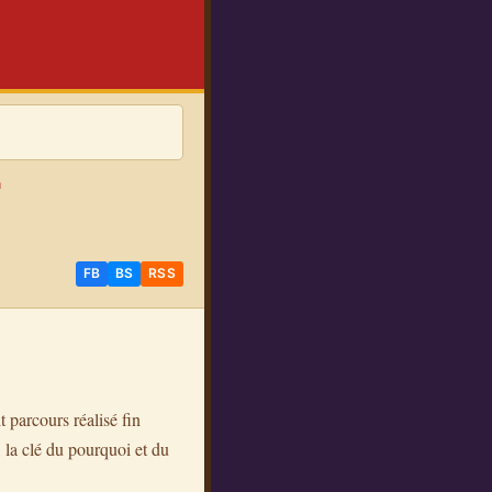
n
FB
BS
RSS
 parcours réalisé fin
, la clé du pourquoi et du