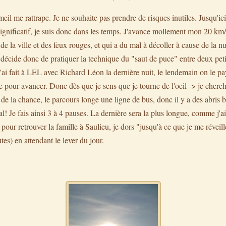
meil me rattrape. Je ne souhaite pas prendre de risques inutiles. Jusqu'ici
ignificatif, je suis donc dans les temps. J'avance mollement mon 20 k
 la ville et des feux rouges, et qui a du mal à décoller à cause de la nui
Je décide donc de pratiquer la technique du "saut de puce" entre deux pet
j'ai fait à LEL avec Richard Léon la dernière nuit, le lendemain on le p
 pour avancer. Donc dès que je sens que je tourne de l'oeil -> je cherch
i de la chance, le parcours longe une ligne de bus, donc il y a des abris 
al! Je fais ainsi 3 à 4 pauses. La dernière sera la plus longue, comme j'
 pour retrouver la famille à Saulieu, je dors "jusqu'à ce que je me réveill
s) en attendant le lever du jour.