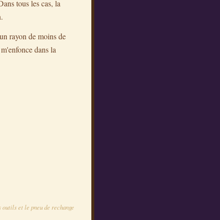
Dans tous les cas, la
.
s un rayon de moins de
 m'enfonce dans la
es outils et le pneu de rechange