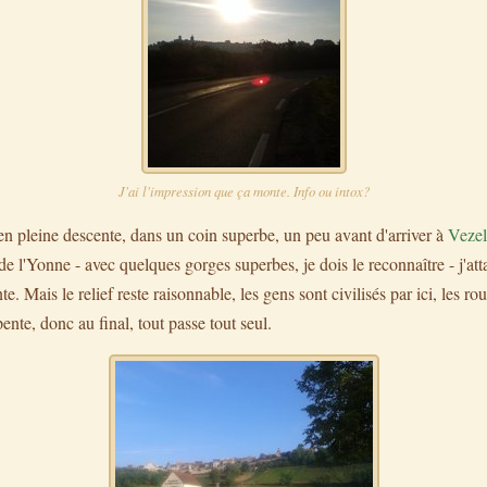
J'ai l'impression que ça monte. Info ou intox?
 en pleine descente, dans un coin superbe, un peu avant d'arriver à
Vezel
 de l'Yonne - avec quelques gorges superbes, je dois le reconnaître - j'at
. Mais le relief reste raisonnable, les gens sont civilisés par ici, les rou
pente, donc au final, tout passe tout seul.