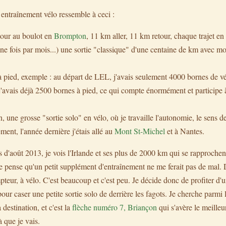
entraînement vélo ressemble à ceci :
etour au boulot en
Brompton
, 11 km aller, 11 km retour, chaque trajet e
e fois par mois...) une sortie "classique" d'une centaine de km avec mon
 pied, exemple : au départ de LEL, j'avais seulement 4000 bornes de v
 j'avais déjà 2500 bornes à pied, ce qui compte énormément et participe
, une grosse "sortie solo" en vélo, où je travaille l'autonomie, le sens de
ment, l'année dernière j'étais allé au
Mont St-Michel
et à Nantes.
d'août 2013, je vois l'Irlande et ses plus de 2000 km qui se rapprochen
je pense qu'un petit supplément d'entraînement ne me ferait pas de mal. D
eur, à vélo. C'est beaucoup et c'est peu. Je décide donc de profiter d'u
r caser une petite sortie solo de derrière les fagots. Je cherche parmi 
destination, et c'est la
flèche numéro 7, Briançon
qui s'avère le meilleur
là que je vais.