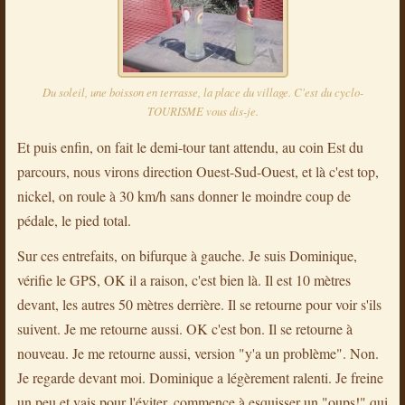
Du soleil, une boisson en terrasse, la place du village. C'est du cyclo-
TOURISME vous dis-je.
Et puis enfin, on fait le demi-tour tant attendu, au coin Est du
parcours, nous virons direction Ouest-Sud-Ouest, et là c'est top,
nickel, on roule à 30 km/h sans donner le moindre coup de
pédale, le pied total.
Sur ces entrefaits, on bifurque à gauche. Je suis Dominique,
vérifie le GPS, OK il a raison, c'est bien là. Il est 10 mètres
devant, les autres 50 mètres derrière. Il se retourne pour voir s'ils
suivent. Je me retourne aussi. OK c'est bon. Il se retourne à
nouveau. Je me retourne aussi, version "y'a un problème". Non.
Je regarde devant moi. Dominique a légèrement ralenti. Je freine
un peu et vais pour l'éviter, commence à esquisser un "oups!" qui