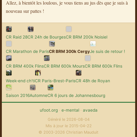
Allez, à bientôt les loulous, je vous tiens au jus dès que je suis à
nouveau sur pattes !
CR Raid 28
CR 24h de Bourges
CR BRM 200k Noisiel
CR Marathon de Paris
CR BRM 300k Cergy
Je suis de retour !
CR BRM 400k Flins
CR BRM 600k Mours
CR BRM 600k Flins
Week-end ch'ti
CR Paris-Brest-Paris
CR 48h de Royan
Saison 2016
Automne
CR 6 jours de Johannesbourg
ufoot.org
·
e-mental
·
avaeda
Généré le 2026-08-04
Mis à jour le 2015-04-22
© 2003-2026 Christian Mauduit