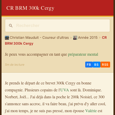
CR BRM 300k Cergy
Christian Mauduit - Coureur d'ultras
>
Année 2015
>
CR
BRM 300k Cergy
Je peux vous accompagner en tant que
préparateur mental
5m de lecture
FB
BS
RSS
Je prends le départ de ce brevet 300k Cergy en bonne
compagnie. Plusieurs copains de l'
UVA
sont là. Dominique.
Norbert, Joël... J'ai déjà dans la poche le 200k Noisiel, ce 300
s'annonce sans accroc, il va faire beau, j'ai prévu d'y aller cool,
j'ai mon temps, je ne suis pas pressé, mon épouse
Valérie
est