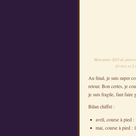
Mon année 2015 de janvier 
février, et 2
Au final, je suis super co
retour. Bon certes, je c
je suis fragile, faut faire
Bilan chiffré :
avril, course à pied 
mai, course à pied :