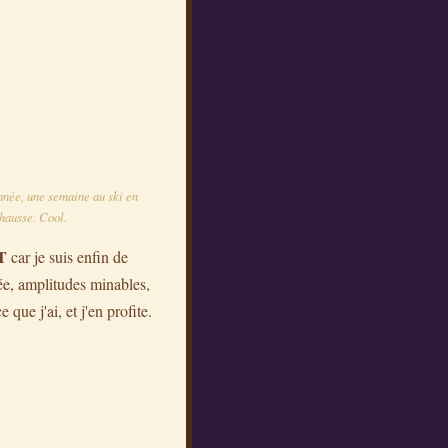
nnée, une semaine au ski en
 hausse. Cool.
T
car je suis enfin de
ée, amplitudes minables,
 que j'ai, et j'en profite.