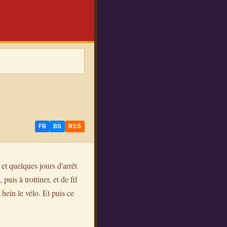
FB
BS
RSS
t quelques jours d'arrêt
puis à trottiner, et de fil
hein le vélo. Et puis ce