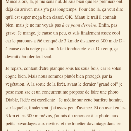
Mince alors, là, je me sens nul. Je sais bien que les premiers ont
déjà du arriver, mais y'a pas longtemps. Pour être là, ça veut dire
qu'il est super méga bien classé, OK, Manu le trail il connaît
bien, mais je ne me voyais pas
à ce point derrière
. Enfin, pas
grave. Je mange, je cause un peu, et suis finalement assez cool
car le parcours a été tronqué de 3 km de distance et 300 m de D+
à cause de la neige pas tout à fait fondue etc. etc. Du coup, ça
devrait dérouler tout seul.
Je repars, content d'être planqué sous les sous-bois, car le soleil
cogne bien. Mais nous sommes plutôt bien protégés par la
végétation. À la sortie de la forêt, avant le dernier "grand col" je
pose mon sac et un concurrent me propose de faire une photo.
Diable, l'idée est excellente ! Je médite sur cette barrière horaire,
sur laquelle, finalement, j'ai assez peu d'avance. Si on avait eu les
3 km et les 300 m prévus, j'aurais du renoncer à la photo, aux
petits bavardages aux ravitos, et me fouetter davantage dans les