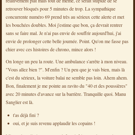
relativement plat mais tout de même, ce serait stupide de se
retrouver bloqués pour 5 minutes de trop. La sympathique
concurrente numéro 69 prend très au sérieux cette alerte et met
les bouchées doubles. Moi j'estime que bon, ça devrait rentrer
sans se faire mal. Je n'ai pas envie de souffrir aujourd'hui, j'ai
envie de prolonger cette belle journée. Point. Qu'on me fasse pas
chier avec ces histoires de chrono, mince alors !
On longe un peu la route. Une ambulance s'arrête à mon niveau.
"Vous allez bien ?". M'enfin ? Un peu que je vais bien, mais là
c'est du sérieux, la voiture balai ne semble pas loin. Ahem ahem.
Bon, finalement je me pointe au ravito du "40 et des poussières"
avec 20 minutes d'avance sur la barrière. Tranquille quoi. Manu
Sanglier est là.
t'as déjà fini ?
oui, et je suis revenu applaudir les copains !