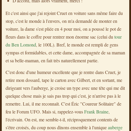
D'accord, mais alors vraiment, merci !
Et c'est ainsi que j'ai rejoint Cruet en voiture sans même faire du
stop, c'est le monde à l'envers, on m'a demandé de monter en
voiture, la dame s'est pliée en 4 pour moi, on a poussé le pot de
fleurs dans le coffre pour rentrer mon énorme sac (celui du
tour
du Ben Lomond
, le 100L). Bref, le monde est rempli de gens
sympas et formidables, et cette dame, accompagnée de sa maman
et sa belle-maman, en fait très naturellement partie.
C'est donc d'une humeur excellente que je rentre dans Cruet, je
retire mon dossard, tape le carton avec Gilbert, et en sortant, me
dirigeant vers l'auberge, je croise un type avec une tête qui me dit
quelque chose mais je sais pas trop qui c'est, je n'arrive pas à le
remettre. Lui, il me reconnaît. C'est Éric "Coureur Solitaire" de
feu le Forum UFO. Mais si, rappelez-vous
Frank Braine
,
l'écrivain. On est, me semble-t-il, réciproquement contents de
s'être croisés, du coup nous dînons ensemble à l'unique
auberge