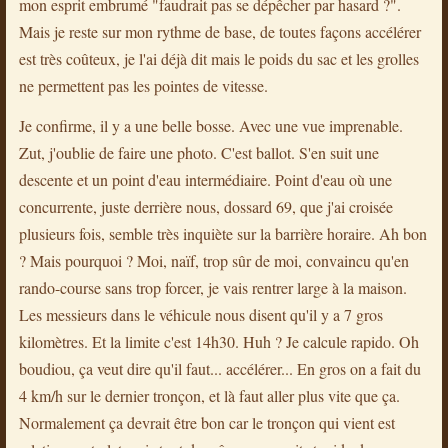
mon esprit embrumé "faudrait pas se dépêcher par hasard ?".
Mais je reste sur mon rythme de base, de toutes façons accélérer
est très coûteux, je l'ai déjà dit mais le poids du sac et les grolles
ne permettent pas les pointes de vitesse.
Je confirme, il y a une belle bosse. Avec une vue imprenable.
Zut, j'oublie de faire une photo. C'est ballot. S'en suit une
descente et un point d'eau intermédiaire. Point d'eau où une
concurrente, juste derrière nous, dossard 69, que j'ai croisée
plusieurs fois, semble très inquiète sur la barrière horaire. Ah bon
? Mais pourquoi ? Moi, naïf, trop sûr de moi, convaincu qu'en
rando-course sans trop forcer, je vais rentrer large à la maison.
Les messieurs dans le véhicule nous disent qu'il y a 7 gros
kilomètres. Et la limite c'est 14h30. Huh ? Je calcule rapido. Oh
boudiou, ça veut dire qu'il faut... accélérer... En gros on a fait du
4 km/h sur le dernier tronçon, et là faut aller plus vite que ça.
Normalement ça devrait être bon car le tronçon qui vient est