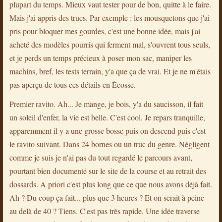
plupart du temps. Mieux vaut tester pour de bon, quitte à le faire.
Mais j'ai appris des trucs. Par exemple : les mousquetons que j'ai
pris pour bloquer mes gourdes, c'est une bonne idée, mais j'ai
acheté des modèles pourris qui ferment mal, s'ouvrent tous seuls,
et je perds un temps précieux à poser mon sac, maniper les
machins, bref, les tests terrain, y'a que ça de vrai. Et je ne m'étais
pas aperçu de tous ces détails en Écosse.
Premier ravito. Ah... Je mange, je bois, y'a du saucisson, il fait
un soleil d'enfer, la vie est belle. C'est cool. Je repars tranquille,
apparemment il y a une grosse bosse puis on descend puis c'est
le ravito suivant. Dans 24 bornes ou un truc du genre. Négligent
comme je suis je n'ai pas du tout regardé le parcours avant,
pourtant bien documenté sur le site de la course et au retrait des
dossards. A priori c'est plus long que ce que nous avons déjà fait.
Ah ? Du coup ça fait... plus que 3 heures ? Et on serait à peine
au delà de 40 ? Tiens. C'est pas très rapide. Une idée traverse