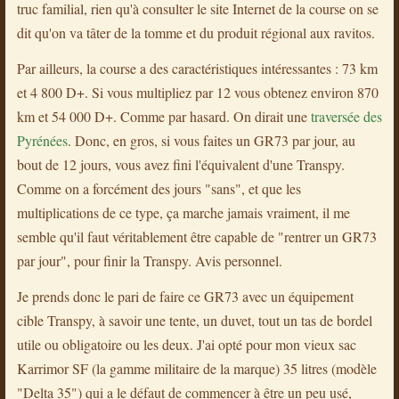
truc familial, rien qu'à consulter le site Internet de la course on se
dit qu'on va tâter de la tomme et du produit régional aux ravitos.
Par ailleurs, la course a des caractéristiques intéressantes : 73 km
et 4 800 D+. Si vous multipliez par 12 vous obtenez environ 870
km et 54 000 D+. Comme par hasard. On dirait une
traversée des
Pyrénées
. Donc, en gros, si vous faites un GR73 par jour, au
bout de 12 jours, vous avez fini l'équivalent d'une Transpy.
Comme on a forcément des jours "sans", et que les
multiplications de ce type, ça marche jamais vraiment, il me
semble qu'il faut véritablement être capable de "rentrer un GR73
par jour", pour finir la Transpy. Avis personnel.
Je prends donc le pari de faire ce GR73 avec un équipement
cible Transpy, à savoir une tente, un duvet, tout un tas de bordel
utile ou obligatoire ou les deux. J'ai opté pour mon vieux sac
Karrimor SF (la gamme militaire de la marque) 35 litres (modèle
"Delta 35") qui a le défaut de commencer à être un peu usé,