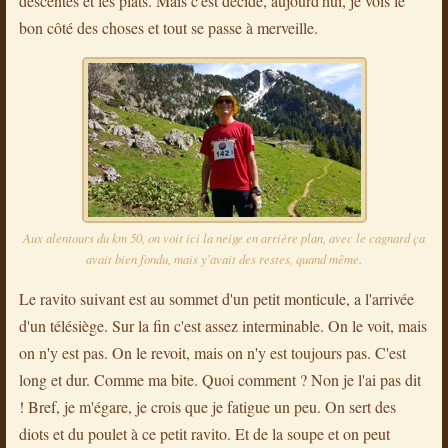
descentes et les plats. Mais c'est décidé, aujourd'hui, je vois le
bon côté des choses et tout se passe à merveille.
Aux alentours du km 50, on voit ici la neige en arrière plan, avec le cagnard ça
avait bien fondu, mais y'avait des restes, quand même.
Le ravito suivant est au sommet d'un petit monticule, a l'arrivée
d'un télésiège. Sur la fin c'est assez interminable. On le voit, mais
on n'y est pas. On le revoit, mais on n'y est toujours pas. C'est
long et dur. Comme ma bite. Quoi comment ? Non je l'ai pas dit
! Bref, je m'égare, je crois que je fatigue un peu. On sert des
diots et du poulet à ce petit ravito. Et de la soupe et on peut