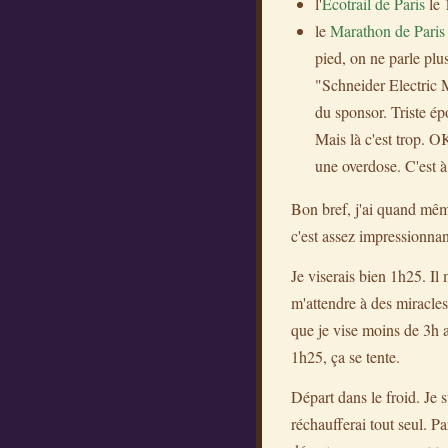
l'
Écotrail de Paris
le 
le
Marathon de Paris
pied, on ne parle plu
"Schneider Electric M
du sponsor. Triste ép
Mais là c'est trop. OK
une overdose. C'est à
Bon bref, j'ai quand mêm
c'est assez impressionnant
Je viserais bien 1h25. I
m'attendre à des miracles
que je vise moins de 3h 
1h25, ça se tente.
Départ dans le froid. Je s
réchaufferai tout seul. P