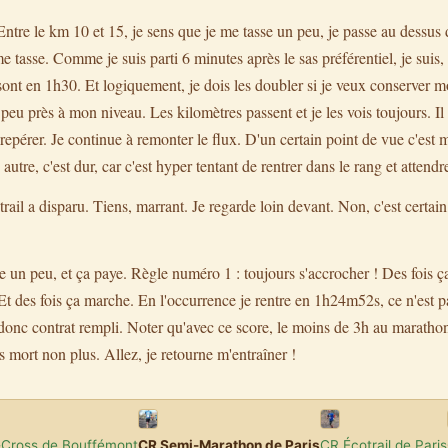
ntre le km 10 et 15, je sens que je me tasse un peu, je passe au dessus 
 me tasse. Comme je suis parti 6 minutes après le sas préférentiel, je su
ont en 1h30. Et logiquement, je dois les doubler si je veux conserver mo
peu près à mon niveau. Les kilomètres passent et je les vois toujours. Il 
à repérer. Je continue à remonter le flux. D'un certain point de vue c'est m
tre, c'est dur, car c'est hyper tentant de rentrer dans le rang et attendr
rail a disparu. Tiens, marrant. Je regarde loin devant. Non, c'est certain
ce un peu, et ça paye. Règle numéro 1 : toujours s'accrocher ! Des fois ç
 Et des fois ça marche. En l'occurrence je rentre en 1h24m52s, ce n'est 
onc contrat rempli. Noter qu'avec ce score, le moins de 3h au marathon,
 mort non plus. Allez, je retourne m'entraîner !
-Cross de Bouffémont
CR Semi-Marathon de Paris
CR Écotrail de Paris