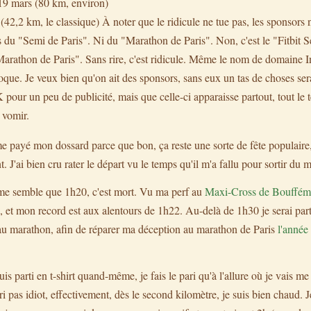
19 mars (80 km, environ)
(42,2 km, le classique) À noter que le ridicule ne tue pas, les sponsors
s du "Semi de Paris". Ni du "Marathon de Paris". Non, c'est le "Fitbit S
arathon de Paris". Sans rire, c'est ridicule. Même le nom de domaine I
oque. Je veux bien qu'on ait des sponsors, sans eux un tas de choses se
 pour un peu de publicité, mais que celle-ci apparaisse partout, tout le te
 vomir.
e payé mon dossard parce que bon, ça reste une sorte de fête populaire,
. J'ai bien cru rater le départ vu le temps qu'il m'a fallu pour sortir du m
l me semble que 1h20, c'est mort. Vu ma perf au
Maxi-Cross de Bouffém
, et mon record est aux alentours de 1h22. Au-delà de 1h30 je serai par
au marathon, afin de réparer ma déception au marathon de Paris
l'année
uis parti en t-shirt quand-même, je fais le pari qu'à l'allure où je vais me
ari pas idiot, effectivement, dès le second kilomètre, je suis bien chaud.