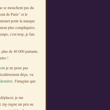
 ne se mouchent pas du
emi de Paris" et le
nternet porte la marque
raient plus compliquées.
mps, c'est trop, je fais
 plus de 40 000 partants,
étro !
ont
je ne peux pas
ticulièrement déçu, vu
 dernière
. J'imagine que
 déplacer, je me
 Je zig-zague un peu au