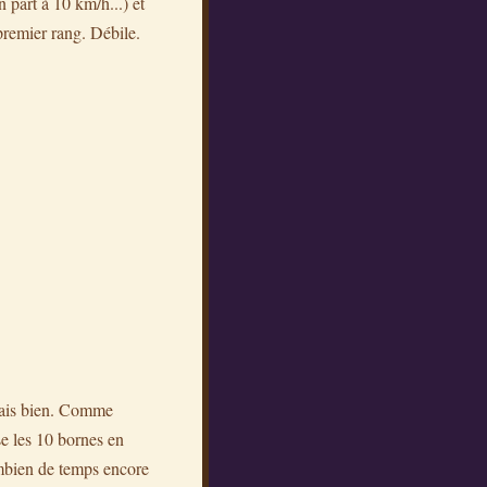
part à 10 km/h...) et
premier rang. Débile.
 vais bien. Comme
sse les 10 bornes en
combien de temps encore