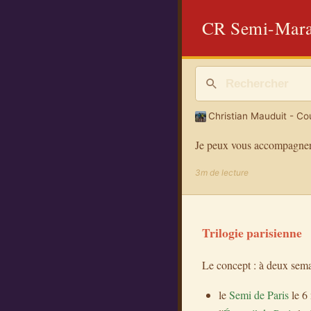
CR Semi-Marat
Christian Mauduit - Cou
Je peux vous accompagner
3m de lecture
Trilogie parisienne
Le concept : à deux semai
le
Semi de Paris
le 6 