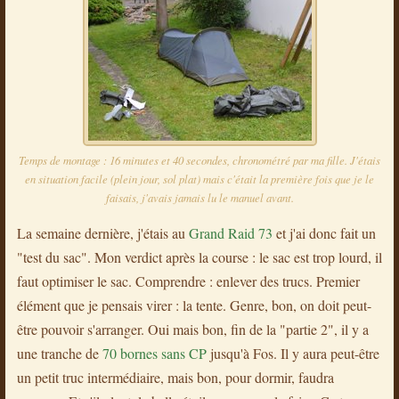
Temps de montage : 16 minutes et 40 secondes, chronométré par ma fille. J'étais
en situation facile (plein jour, sol plat) mais c'était la première fois que je le
faisais, j'avais jamais lu le manuel avant.
La semaine dernière, j'étais au
Grand Raid 73
et j'ai donc fait un
"test du sac". Mon verdict après la course : le sac est trop lourd, il
faut optimiser le sac. Comprendre : enlever des trucs. Premier
élément que je pensais virer : la tente. Genre, bon, on doit peut-
être pouvoir s'arranger. Oui mais bon, fin de la "partie 2", il y a
une tranche de
70 bornes sans CP
jusqu'à Fos. Il y aura peut-être
un petit truc intermédiaire, mais bon, pour dormir, faudra