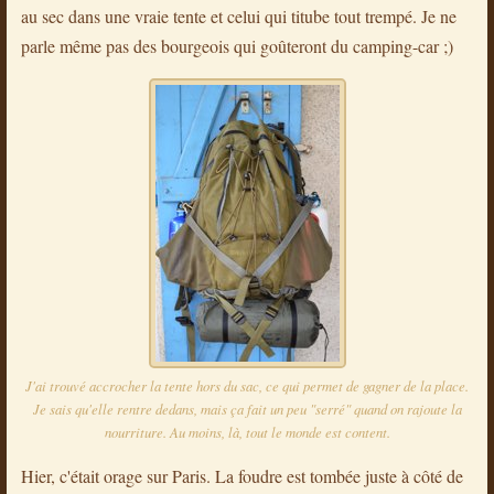
au sec dans une vraie tente et celui qui titube tout trempé. Je ne
parle même pas des bourgeois qui goûteront du camping-car ;)
J'ai trouvé accrocher la tente hors du sac, ce qui permet de gagner de la place.
Je sais qu'elle rentre dedans, mais ça fait un peu "serré" quand on rajoute la
nourriture. Au moins, là, tout le monde est content.
Hier, c'était orage sur Paris. La foudre est tombée juste à côté de