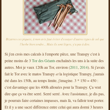
Bizarres ces piquets, à mon avis faut éviter d'essayer d'autres types de sol que
l'herbe bien tendre... Mais ils sont légers, y'a pas à dire.
Si j'en crois mes calculs à l'emporte pièce, une Transpy c'est à
peine moins de 3
Tor des Géants
enchaînés les uns à la suite des
autres. Moi je vaux 120h au Tor, environ (
2011
,
2014
). Si j'avais
fait le Tor avec le matos Transpy
et
la logistique Transpy, j'aurais
été dans les 150h, au temps limite, j'imagine. 3 * 150 = 450 :
c'est davantage que les 400h allouées pour la Transpy. Ça veut
dire que ça va être serré. Serré serré. Avec l'assistance, je dis pas,
je pourrais faire certaines impasses, mais là, va falloir tout porter.
Et il y a une sacré différence entre celui qui aura dormi 3 heures