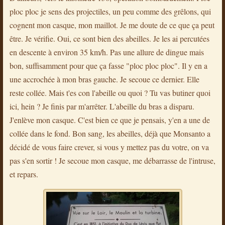
ploc ploc je sens des projectiles, un peu comme des grêlons, qui
cognent mon casque, mon maillot. Je me doute de ce que ça peut
être. Je vérifie. Oui, ce sont bien des abeilles. Je les ai percutées
en descente à environ 35 km/h. Pas une allure de dingue mais
bon, suffisamment pour que ça fasse "ploc ploc ploc". Il y en a
une accrochée à mon bras gauche. Je secoue ce dernier. Elle
reste collée. Mais t'es con l'abeille ou quoi ? Tu vas butiner quoi
ici, hein ? Je finis par m'arrêter. L'abeille du bras a disparu.
J'enlève mon casque. C'est bien ce que je pensais, y'en a une de
collée dans le fond. Bon sang, les abeilles, déjà que Monsanto a
décidé de vous faire crever, si vous y mettez pas du votre, on va
pas s'en sortir ! Je secoue mon casque, me débarrasse de l'intruse,
et repars.