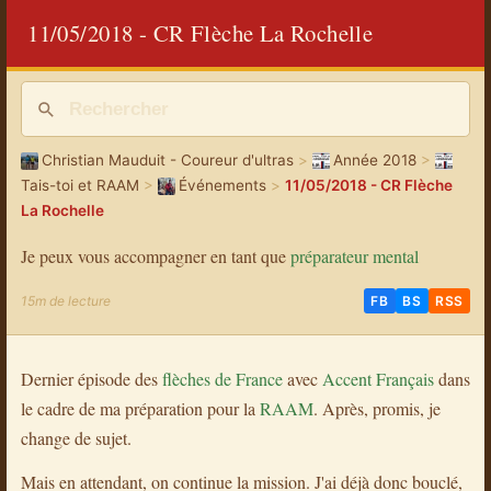
11/05/2018 - CR Flèche La Rochelle
Christian Mauduit - Coureur d'ultras
>
Année 2018
>
Tais-toi et RAAM
>
Événements
>
11/05/2018 - CR Flèche
La Rochelle
Je peux vous accompagner en tant que
préparateur mental
15m de lecture
FB
BS
RSS
Dernier épisode des
flèches de France
avec
Accent Français
dans
le cadre de ma préparation pour la
RAAM
. Après, promis, je
change de sujet.
Mais en attendant, on continue la mission. J'ai déjà donc bouclé,