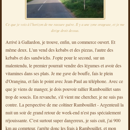
Ce que je vois à l'horizon de me rassure guère. Il y a une zone orageuse, et je me
dirige droit dessus.
Arrivé à Gallardon, je trouve, enfin, un commerce ouvert. Et
même deux. L'un vend des kebabs et des pizzas, l'autre des
kebabs et des sandwichs. J'opte pour le second, sur un
malentendu, le premier pourrait vendre des légumes et avoir des
vitamines dans ses plats. Je me gave de bouffe, fais le plein
d'Orangina, et fais le point avec Jean-Paul au téléphone. Avec ce
que je viens de manger, je dois pouvoir rallier Rambouillet sans
trop de soucis. En revanche, s'il vient me chercher, je ne suis pas
contre. La perspective de me coltiner Rambouillet - Argenteuil la
nuit un soir de grand retour de week-end n'est pas spécialement
réjouissante. C'est surtout super dangereux, je suis cuit, j'ai 900
km au compteur, j'arrête donc les frais à Rambouillet, et mon