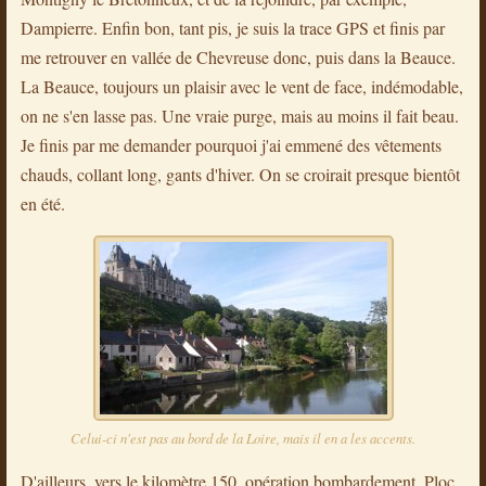
Dampierre. Enfin bon, tant pis, je suis la trace GPS et finis par
me retrouver en vallée de Chevreuse donc, puis dans la Beauce.
La Beauce, toujours un plaisir avec le vent de face, indémodable,
on ne s'en lasse pas. Une vraie purge, mais au moins il fait beau.
Je finis par me demander pourquoi j'ai emmené des vêtements
chauds, collant long, gants d'hiver. On se croirait presque bientôt
en été.
Celui-ci n'est pas au bord de la Loire, mais il en a les accents.
D'ailleurs, vers le kilomètre 150, opération bombardement. Ploc