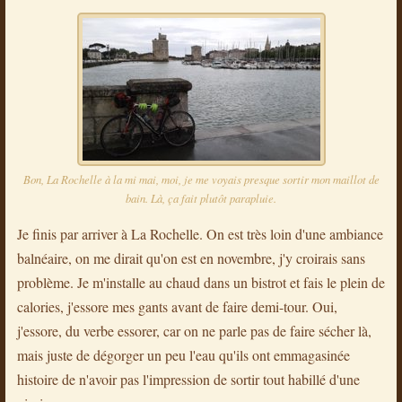
Bon, La Rochelle à la mi mai, moi, je me voyais presque sortir mon maillot de
bain. Là, ça fait plutôt parapluie.
Je finis par arriver à La Rochelle. On est très loin d'une ambiance
balnéaire, on me dirait qu'on est en novembre, j'y croirais sans
problème. Je m'installe au chaud dans un bistrot et fais le plein de
calories, j'essore mes gants avant de faire demi-tour. Oui,
j'essore, du verbe essorer, car on ne parle pas de faire sécher là,
mais juste de dégorger un peu l'eau qu'ils ont emmagasinée
histoire de n'avoir pas l'impression de sortir tout habillé d'une