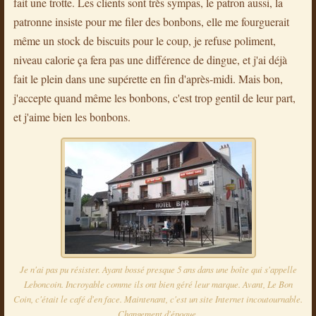
fait une trotte. Les clients sont très sympas, le patron aussi, la
patronne insiste pour me filer des bonbons, elle me fourguerait
même un stock de biscuits pour le coup, je refuse poliment,
niveau calorie ça fera pas une différence de dingue, et j'ai déjà
fait le plein dans une supérette en fin d'après-midi. Mais bon,
j'accepte quand même les bonbons, c'est trop gentil de leur part,
et j'aime bien les bonbons.
Je n'ai pas pu résister. Ayant bossé presque 5 ans dans une boîte qui s'appelle
Leboncoin. Incroyable comme ils ont bien géré leur marque. Avant, Le Bon
Coin, c'était le café d'en face. Maintenant, c'est un site Internet incoutournable.
Changement d'époque.