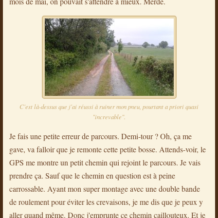
mois de mai, on pouvait s'attendre à mieux. Merde.
C'est là-dessus que j'ai réussi à ruiner mon pneu, pourtant a priori quasi
"increvable".
Je fais une petite erreur de parcours. Demi-tour ? Oh, ça me
gave, va falloir que je remonte cette petite bosse. Attends-voir, le
GPS me montre un petit chemin qui rejoint le parcours. Je vais
prendre ça. Sauf que le chemin en question est à peine
carrossable. Ayant mon super montage avec une double bande
de roulement pour éviter les crevaisons, je me dis que je peux y
aller quand même. Donc j'emprunte ce chemin caillouteux. Et je