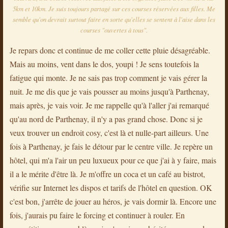
5km et 10km. Je suis toujours partagé sur ces courses réservées aux filles. Me
semble qu'on devrait surtout faire en sorte qu'elles se sentent à l'aise dans les
courses "ouvertes à tous".
Je repars donc et continue de me coller cette pluie désagréable.
Mais au moins, vent dans le dos, youpi ! Je sens toutefois la
fatigue qui monte. Je ne sais pas trop comment je vais gérer la
nuit. Je me dis que je vais pousser au moins jusqu'à Parthenay,
mais après, je vais voir. Je me rappelle qu'à l'aller j'ai remarqué
qu'au nord de Parthenay, il n'y a pas grand chose. Donc si je
veux trouver un endroit cosy, c'est là et nulle-part ailleurs. Une
fois à Parthenay, je fais le détour par le centre ville. Je repère un
hôtel, qui m'a l'air un peu luxueux pour ce que j'ai à y faire, mais
il a le mérite d'être là. Je m'offre un coca et un café au bistrot,
vérifie sur Internet les dispos et tarifs de l'hôtel en question. OK
c'est bon, j'arrête de jouer au héros, je vais dormir là. Encore une
fois, j'aurais pu faire le forcing et continuer à rouler. En