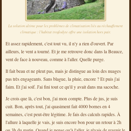
La solution ultime pour les problèmes de climatisation liés au réchauffement
climatique : l'habitat troglodyte offre une isolation hors pair.
Et assez rapidement, c'est tout vu, il n'y a rien d'ouvert. Par
ailleurs, le vent a tourné. Et je me retrouve donc dans la Beauce,
vent de face à nouveau, comme à l'aller. Quelle purge.
Il fait beau et ne pleut pas, mais je distingue au loin des nuages
pas très engageants. Sans blague, la pluie, encore ? Et puis j'ai
faim. Et j'ai soif. J'ai fini tout ce qu'il y avait dans ma sacoche.
Je crois que là, c'est bon, j'ai mon compte. Plus de jus, je suis
cuit. Bon, après tout, j'ai quasiment fait 4000 bornes en 4
semaines, c'est peut-être légitime. Je fais des calculs rapides. À
l'allure à laquelle je vais, je suis encore bon pour un retour à 2h
ou 3h du matin. Quand je pense qu'à l'aller, je rêvais de revenir le