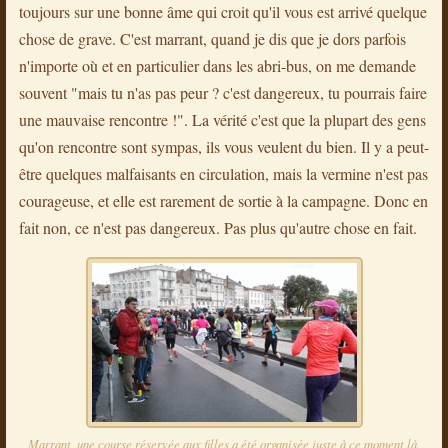
toujours sur une bonne âme qui croit qu'il vous est arrivé quelque
chose de grave. C'est marrant, quand je dis que je dors parfois
n'importe où et en particulier dans les abri-bus, on me demande
souvent "mais tu n'as pas peur ? c'est dangereux, tu pourrais faire
une mauvaise rencontre !". La vérité c'est que la plupart des gens
qu'on rencontre sont sympas, ils vous veulent du bien. Il y a peut-
être quelques malfaisants en circulation, mais la vermine n'est pas
courageuse, et elle est rarement de sortie à la campagne. Donc en
fait non, ce n'est pas dangereux. Pas plus qu'autre chose en fait.
Marrant, une course réservée aux filles a été organisée juste à ce moment là.