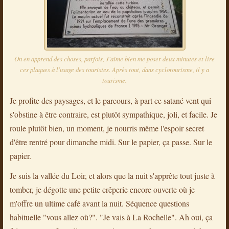
On en apprend des choses, parfois, J'aime bien me poser deux minutes et lire
ces plaques à l'usage des touristes. Après tout, dans cyclotourisme, il y a
tourisme.
Je profite des paysages, et le parcours, à part ce satané vent qui
s'obstine à être contraire, est plutôt sympathique, joli, et facile. Je
roule plutôt bien, un moment, je nourris même l'espoir secret
d'être rentré pour dimanche midi. Sur le papier, ça passe. Sur le
papier.
Je suis la vallée du Loir, et alors que la nuit s'apprête tout juste à
tomber, je dégotte une petite crêperie encore ouverte où je
m'offre un ultime café avant la nuit. Séquence questions
habituelle "vous allez où?". "Je vais à La Rochelle". Ah oui, ça