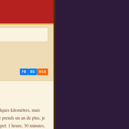
FB
BS
RSS
uelques kilomètres, mais
e prends un an de plus, je
pel: 1 heure, 30 minutes,