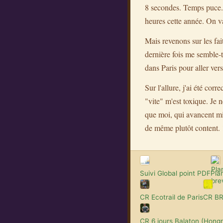
8 secondes. Temps puce. 
heures cette année. On va
Mais revenons sur les fai
dernière fois me semble-t
dans Paris pour aller vers 
Sur l'allure, j'ai été corr
"vite" m'est toxique. Je 
que moi, qui avancent mieu
de même plutôt content. 1
Suivi Global point PDF
Pla
CR Ecotrail de Paris
CR BR
CR 6 jours Balaton (Hongr