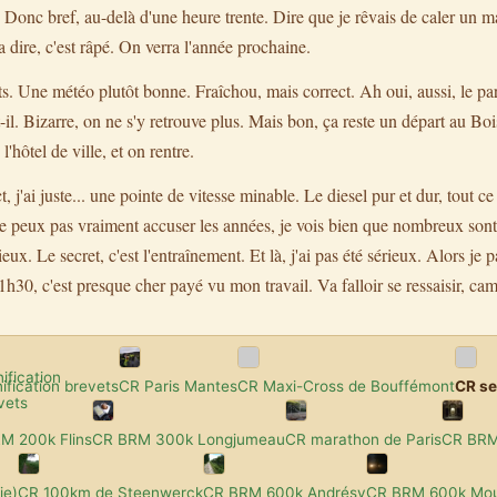
Donc bref, au-delà d'une heure trente. Dire que je rêvais de caler un m
 dire, c'est râpé. On verra l'année prochaine.
ts. Une météo plutôt bonne. Fraîchou, mais correct. Ah oui, aussi, le pa
-il. Bizarre, on ne s'y retrouve plus. Mais bon, ça reste un départ au Bo
l'hôtel de ville, et on rentre.
ect, j'ai juste... une pointe de vitesse minable. Le diesel pur et dur, tout 
ne peux pas vraiment accuser les années, je vois bien que nombreux sont
x. Le secret, c'est l'entraînement. Et là, j'ai pas été sérieux. Alors je pa
h30, c'est presque cher payé vu mon travail. Va falloir se ressaisir, ca
nification brevets
CR Paris Mantes
CR Maxi-Cross de Bouffémont
CR se
M 200k Flins
CR BRM 300k Longjumeau
CR marathon de Paris
CR BRM
ie)
CR 100km de Steenwerck
CR BRM 600k Andrésy
CR BRM 600k Mo