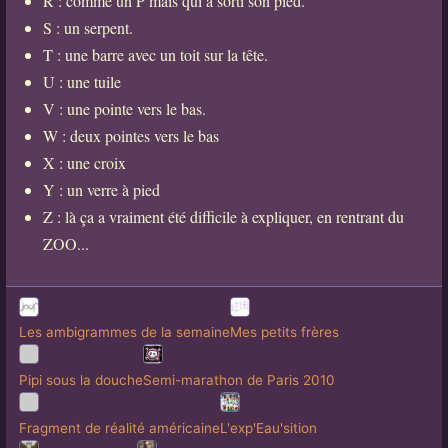
R : comme un P mais qui a sorti son pied.
S : un serpent.
T : une barre avec un toit sur la tête.
U : une tuile
V : une pointe vers le bas.
W : deux pointes vers le bas
X : une croix
Y : un verre à pied
Z : là ça a vraiment été difficile à expliquer, en rentrant du
ZOO...
Les ambigrammes de la semaine
Mes petits frères
Pipi sous la douche
Semi-marathon de Paris 2010
Fragment de réalité américaine
L'exp'Eau'sition