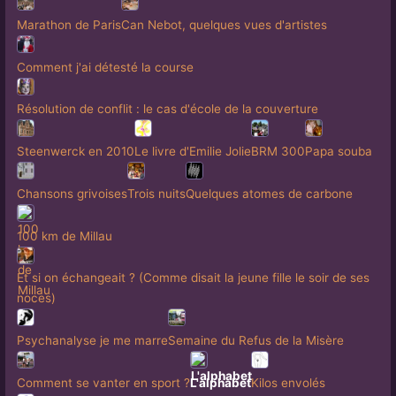
Marathon de Paris
Can Nebot, quelques vues d'artistes
Comment j'ai détesté la course
Résolution de conflit : le cas d'école de la couverture
Steenwerck en 2010
Le livre d'Emilie Jolie
BRM 300
Papa souba
Chansons grivoises
Trois nuits
Quelques atomes de carbone
100 km de Millau
Et si on échangeait ? (Comme disait la jeune fille le soir de ses
noces)
Psychanalyse je me marre
Semaine du Refus de la Misère
Comment se vanter en sport ?
L'alphabet
Kilos envolés