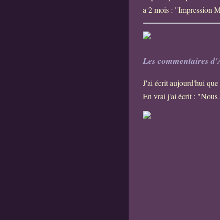
a 2 mois : "Impression 
Les commentaires d'A
J'ai écrit aujourd'hui que
En vrai j'ai écrit : "Nous