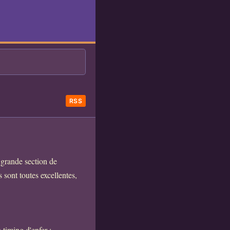
RSS
 grande section de
sont toutes excellentes,
 timing d'enfer :