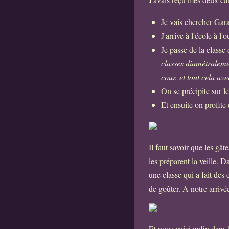
Je vais chercher Gar
J'arrive à l'école à l'
Je passe de la classe
classes diamétralemen
cour, et tout cela av
On se précipite sur l
Et ensuite on profite 
Il faut savoir que les gâ
les préparent la veille. D
une classe qui a fait des
de goûter. A notre arrivée
Et nous voici enfin dans 