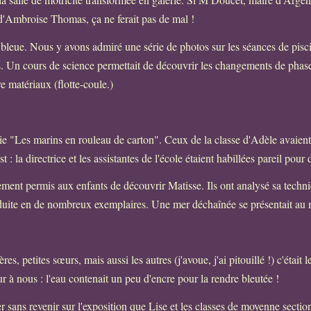
 d'Ambroise Thomas, ça ne ferait pas de mal !
t bleue. Nous y avons admiré une série de photos sur les séances de pis
s. Un cours de science permettait de découvrir les changements de phase, 
e matériaux (flotte-coule.)
ie "Les marins en rouleau de carton". Ceux de la classe d'Adèle avaient 
 : la directrice et les assistantes de l'école étaient habillées pareil pour 
ment permis aux enfants de découvrir Matisse. Ils ont analysé sa techni
duite en de nombreux exemplaires. Une mer déchaînée se présentait au m
res, petites sœurs, mais aussi les autres (j'avoue, j'ai pitouillé !) c'était
r à nous : l'eau contenait un peu d'encre pour la rendre bleutée !
r sans revenir sur l'exposition que Lise et les classes de moyenne sectio