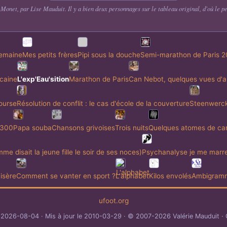
 Monet, par Lise Mauduit. Il y a bien deux personnages sur le tableau original, d'où le p
semaine
Mes petits frères
Pipi sous la douche
Semi-marathon de Paris 2
icaine
L'exp'Eau'sition
Marathon de Paris
Can Nebot, quelques vues d'ar
ourse
Résolution de conflit : le cas d'école de la couverture
Steenwerc
 300
Papa souba
Chansons grivoises
Trois nuits
Quelques atomes de ca
me disait la jeune fille le soir de ses noces)
Psychanalyse je me marr
isère
Comment se vanter en sport ?
L'alphabet
Kilos envolés
Ambigramm
ufoot.org
e 2026-08-04
Mis à jour le 2010-03-29
© 2007-2026 Valérie Mauduit