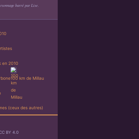
ersonnage barré par Lise.
010
tistes
k en 2010
rbone
100 km de Millau
e
es (ceux des autres)
CC BY 4.0