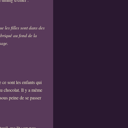
e les filles sont dans des
abriqué au fond de la
sage.
 ce sont les enfants qui
 au chocolat. Il y a même
 sous peine de se passer
euil, me lit : un peu