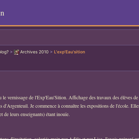
on
blog?
>
Archives 2010
>
L'exp'Eau'sition
 le vernissage de l'Exp'Eau'Sition. Affichage des travaux des élèves de
d'Argenteuil. Je commence à connaître les expositions de l'école. Elles 
(et de leurs enseignants) étant inouïe.
tons d'invitation, coloriés main par Adèle et par Lise. J'avais préparé un