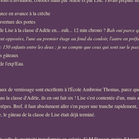
ance en avance à la crèche
ouverture des portes
 de Lise à la classe d'Adèle en... euh... 12 min chrono ?
Bah oui parce qu
t opposées, l'une au premier étage au fond du couloir, l'autre en préf
ec 150 enfants entre les deux ; je ne compte que ceux qui sont sur le pas
es gâteaux
de l'exp'Eau.
teaux de vernissage sont excellents à l'École Ambroise Thomas, parce que
ans la classe d'Adèle, ils en ont fait six ! Lise s'est contentée d'un, mais
 crêpes. Bref, il faut absolument aller s'en payer une tranche rapidement,
, le gâteau de la classe de Lise était déjà terminé.
la salle de motricité transformée en galerie. Si M Doucet, maire d'Argent