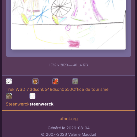
1782 × 2020 — 401.4 KB
Trek WSD 7.3
dscn0548
dscn0550
Office de tourisme
Steenwerck
steenwerck
ufoot.org
Généré le 2026-08-04
© 2007-2026 Valérie Mauduit