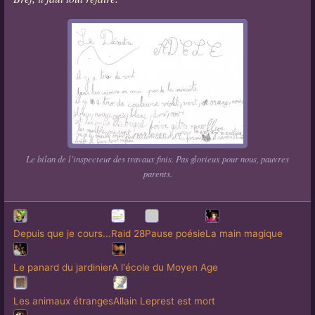
Le bilan de l'inspecteur des travaux finis. Pas glorieux pour nous, pauvres
parents.
Depuis que je cours...
Raid 28
Pause poésie
La main magique
Le panard du jardinier
A l'école du Moyen Age
Les animaux étranges
Allain Leprest est mort