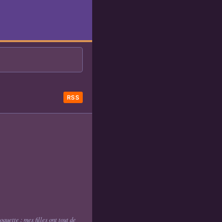
RSS
uette : mes filles ont tout de