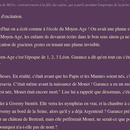
m de Mélie, contrairement à la fille du copine, qui a parlé pendant longtemps de la princ
d'excitation.
rd'hui on a écrit comme à l'école du Moyen-Age ! On avait une plume et
u Moyen-Age, les enfants ils devaient écrire dans le bon sens sinon ça n
lication de gracieux gestes en tenant une plume invisible.
en-Age c'est l'époque de 1, 2, 3 Léon. Garance a dit qu'en tout cas c'éta
"
hoses. En réalité, c'était avant que les Papis et les Mamies soient nés, c
esavia. C'était même avant la naissance de Monet ! Garance a eu un mo
t née, Monet était encore mort." Lise lui a rappelé que désormais, c'étai
ler à Giverny bientôt. Elle verra les nymphéas en vrai, et la chambre à
Giverny au bord de la Seine, alors qu'il y a déjà Argenteuil ? Garance préf
r au château de Breteuil, mais elle préférerait Monet, ne serait-ce que pou
 pourquoi n'a-t-elle pas de nom ?