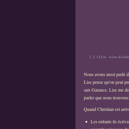
1, 2, 3 Léon - scène de fou
Nous avons aussi parlé du
Lise pense qu'on peut pren
sais Garance. Lise me dem
parler que nous trouvons 
Quand Christian est arri
Les enfants ils écriv