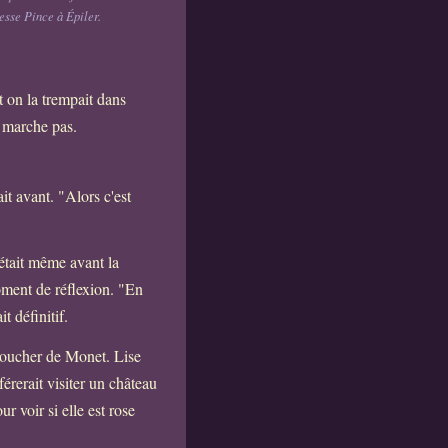
esse Pince à Épiler.
 on la trempait dans
e marche pas.
it avant. "Alors c'est
'était même avant la
ment de réflexion. "En
t définitif.
 coucher de Monet. Lise
érerait visiter un château
r voir si elle est rose