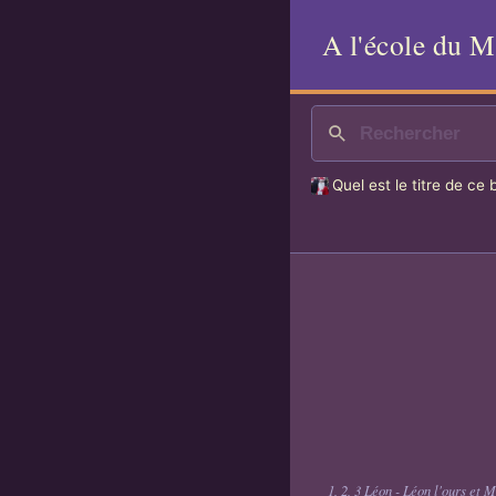
A l'école du 
Quel est le titre de ce 
1, 2, 3 Léon - Léon l'ours et