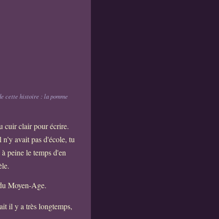
de cette histoire : la pomme
cuir clair pour écrire.
 n'y avait pas d'école, tu
 à peine le temps d'en
èle.
e du Moyen-Age.
it il y a très longtemps,