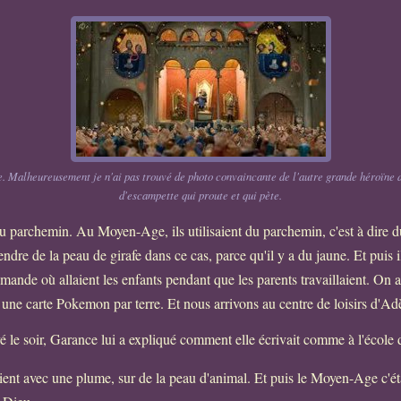
le. Malheureusement je n'ai pas trouvé de photo convaincante de l'autre grande héroïne 
d'escampette qui proute et qui pète.
 parchemin. Au Moyen-Age, ils utilisaient du parchemin, c'est à dire du 
dre de la peau de girafe dans ce cas, parce qu'il y a du jaune. Et puis il
ande où allaient les enfants pendant que les parents travaillaient. On a
une carte Pokemon par terre. Et nous arrivons au centre de loisirs d'Ad
vé le soir, Garance lui a expliqué comment elle écrivait comme à l'écol
aient avec une plume, sur de la peau d'animal. Et puis le Moyen-Age c'éta