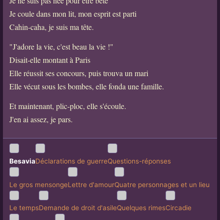
Je ne suis pas née pour être bête
Je coule dans mon lit, mon esprit est parti
Cahin-caha, je suis ma tête.
"J'adore la vie, c'est beau la vie !"
Disait-elle montant à Paris
Elle réussit ses concours, puis trouva un mari
Elle vécut sous les bombes, elle fonda une famille.
Et maintenant, plic-ploc, elle s'écoule.
J'en ai assez, je pars.
Besavia
Déclarations de guerre
Questions-réponses
Le gros mensonge
Lettre d'amour
Quatre personnages et un lieu
Le temps
Demande de droit d'asile
Quelques rimes
Circadie