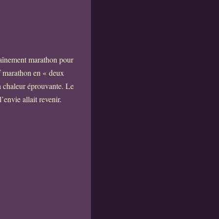
traînement marathon pour
tif marathon en « deux
la chaleur éprouvante. Le
envie allait revenir.