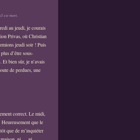
il est mort.
edi au jeudi, je courais
ion Privas, où Christian
rmions jeudi soir ! Puis
 plus d’être sous-
Et bien sûr, je n’avais
oroute de perdues, une
nement correct. Le midi,
us. Heureusement que le
lutôt que de m’inquiéter
ne maison, ni…, ni…,