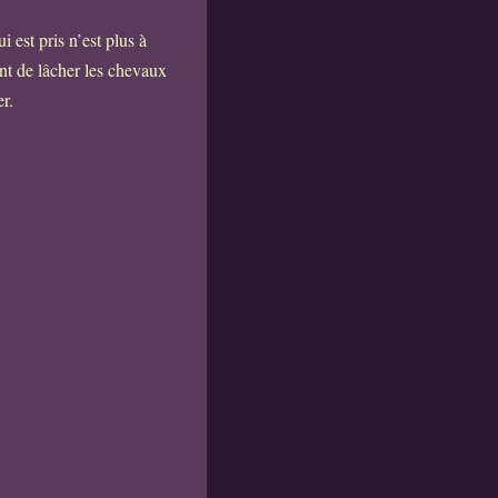
 est pris n’est plus à
nt de lâcher les chevaux
r.