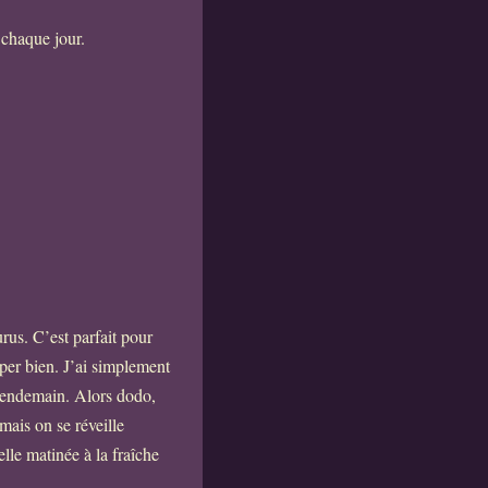
 chaque jour.
rus. C’est parfait pour
per bien. J’ai simplement
 lendemain. Alors dodo,
mais on se réveille
lle matinée à la fraîche