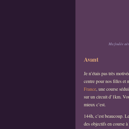
Ma foulée aér
Avant
Je n’étais pas très motivé
centre pour nos filles et
France
, une course sédu
sur un circuit d’1km. Vou
mieux c’est.
144h, c’est beaucoup. Le
des objectifs en course à