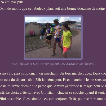
224 km, pas plus,
 80km de moins que ce fabuleux plan, soit une bonne douzaine de moins
Avec Christian et Lise. Un jour, qui sait, Lise aura aussi son dossard...
-dessus et je pars simplement en marchant. Un tour marché, deux tours cou
îne cela du départ 16h à 23h le même jour. Et ça marche ! Je me sens su
 Je ne m’arrête dormir que parce que je veux garder de la magie pour le
arti. Le choix a été fait avec Christian : chacun se couche quand il veut, 
fini ensemble. C’est simple : ce sera toujours 2h30, pour se faire une be