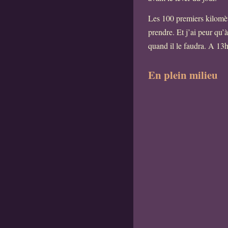
Les 100 premiers kilomètr
prendre. Et j’ai peur qu
quand il le faudra. A 13h
En plein milieu