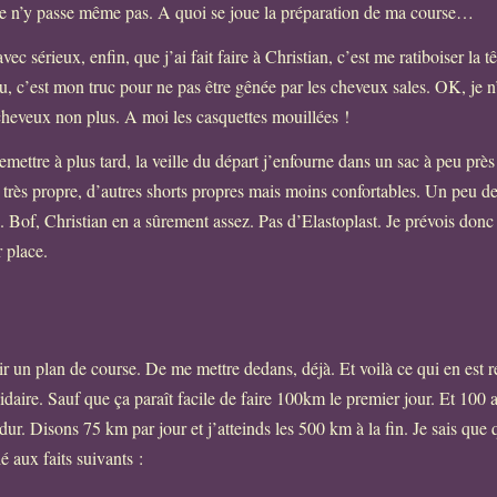
e je n’y passe même pas. A quoi se joue la préparation de ma course…
avec sérieux, enfin, que j’ai fait faire à Christian, c’est me ratiboiser la 
ou, c’est mon truc pour ne pas être gênée par les cheveux sales. OK, je 
 cheveux non plus. A moi les casquettes mouillées !
remettre à plus tard, la veille du départ j’enfourne dans un sac à peu près
 très propre, d’autres shorts propres mais moins confortables. Un peu de 
. Bof, Christian en a sûrement assez. Pas d’Elastoplast. Je prévois donc
 place.
ir un plan de course. De me mettre dedans, déjà. Et voilà ce qui en est r
cidaire. Sauf que ça paraît facile de faire 100km le premier jour. Et 100 a
dur. Disons 75 km par jour et j’atteinds les 500 km à la fin. Je sais que
 aux faits suivants :