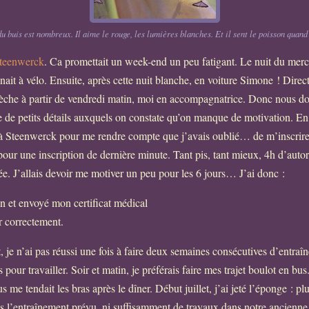
u buis est nombreux. Il aime le rouge, les lumières blanches. Et il sent le poisson quand 
teenwerck
. Ca promettait un week-end un peu fatigant. Le nuit du mercr
it à vélo. Ensuite, après cette nuit blanche, en voiture Simone ! Direct
rdèche à partir de vendredi matin, moi en accompagnatrice. Donc nous do
te de petits détails auxquels on constate qu’on manque de motivation. En
e à Steenwerck pour me rendre compte que j’avais oublié… de m’inscrire. 
 pour une inscription de dernière minute. Tant pis, tant mieux, 4h d’aut
e. J’allais devoir me motiver un peu pour les 6 jours… J’ai donc :
on et envoyé mon certificat médical
r correctement.
t, je n’ai pas réussi une fois à faire deux semaines consécutives d’entraî
s pour travailler. Soir et matin, je préférais faire mes trajet boulot en b
 me tendait les bras après le dîner. Début juillet, j’ai jeté l’éponge : p
pas l’entraînement prévu, ni suffisamment de travaux dans notre ancien