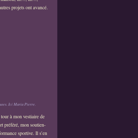
autres projets ont avancé.
euses. Ici Maria Pierre.
 tour à mon vestiaire de
ort préféré, mon soutien-
formance sportive. Il s’en