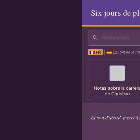
Six jours de p
FR
|
ES
15m de lectu
Notas sobre la carrer
de Christian
Et tout d'abord, merci à