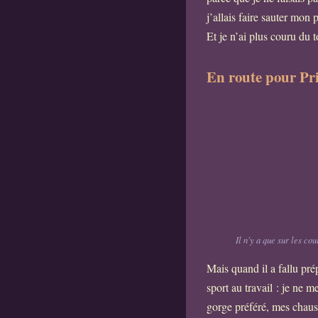
j’allais faire sauter mon
Et je n’ai plus couru du t
En route pour Pr
Il n'y a que sur les co
Mais quand il a fallu pré
sport au travail : je ne 
gorge préféré, mes chau