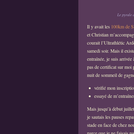
Le pyrale d
Il y avait les
100km de S
et Christian m’accompagna
courait l’Ultrathlétic A
samedi soir. Mais il exis
entraînée, je suis arrivé
pas de certificat sur moi
nuit de sommeil de gagné
vérifié mon inscripti
essayé de m’entraîne
Mais jusqu’à début juille
je sautais les pauses repa
stade en face de chez nous
parce que je ne faisais 