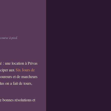
course à pied.
é : une location à Privas
ticiper aux
Six Jours de
coureurs et de marcheurs
s on a fait de tours,
e bonnes résolutions et