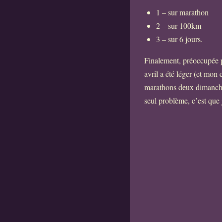
1 – sur marathon
2 – sur 100km
3 – sur 6 jours.
Finalement, préoccupée p
avril a été léger (et mon
marathons deux dimanches 
seul problème, c’est que 