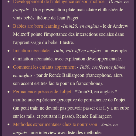
Développement de l'intelligence sensori-motrice
-
10 min, en
français
- Une présentation plate mais claire et illustrée de
vrais bébés, théorie de Jean Piaget.
Babies are born learning
-
1min20, en anglais
- le dr Andrew
Meltzoff pointe l'importance des interactions sociales dans
l'apprentissage du bébé. Illustré.
Imitation néonatale
-
1min, voix-off en anglais
- un exemple
d'imitation néonatale, avec explication développementale.
Comment les enfants apprennent
-
1h30, conférence filmée
en anglais
- par dr Renée Baillargeon (francophone, alors
son accent est très facile pour un francophone).
Permanence précoce de l'objet
- *2min30, en anglais *-
montre une expérience perceptive de permanence de l'objet
(un petit train ne devrait pas pouvoir passer car il y a un cube
sur les rails, et pourtant il passe). Renée Baillargeon
Méthodes expérimentales chez le nourrisson
-
3min, en
anglais
- une interview avec liste des méthodes