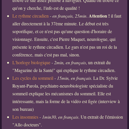
trouve ce site assez pénible à naviguer. Quand on trouve ce
qu'on y cherche, l'info est de qualité !
Attention !
Le rythme circadien
-
en français, 25min
.
il faut
aller directement à la 37ème minute. Le début est très
soporifique, et ce n'est pas qu'une question d'horaire de
visionnage. Ensuite, c'est Pierre Maquet, neurologue, qui
présente le rythme circadien. Le gars n'est pas un roi de la
conférence, mais c'est pas mal, sinon.
L'horloge biologique
-
2min, en français
, un extrait du
"Magazine de la Santé" qui explique le rythme circadien.
Les cycles du sommeil
-
15min, en français
. La Dr. Sylvie
Royant-Parola, psychiatre-neurobiologiste spécialiste du
sommeil explique les mécanismes du sommeil. Elle est
intéressante, mais la forme de la vidéo est figée (interview à
son bureau)
Les insomnies
-
1min30, en français
. Un extrait de l'émission
"Allo docteurs".