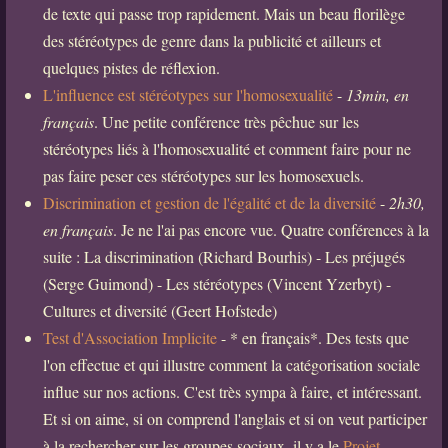
de texte qui passe trop rapidement. Mais un beau florilège
des stéréotypes de genre dans la publicité et ailleurs et
quelques pistes de réflexion.
L'influence est stéréotypes sur l'homosexualité
-
13min, en
français
. Une petite conférence très pêchue sur les
stéréotypes liés à l'homosexualité et comment faire pour ne
pas faire peser ces stéréotypes sur les homosexuels.
Discrimination et gestion de l'égalité et de la diversité
-
2h30,
en français
. Je ne l'ai pas encore vue. Quatre conférences à la
suite : La discrimination (Richard Bourhis) - Les préjugés
(Serge Guimond) - Les stéréotypes (Vincent Yzerbyt) -
Cultures et diversité (Geert Hofstede)
Test d'Association Implicite
- * en français*. Des tests que
l'on effectue et qui illustre comment la catégorisation sociale
influe sur nos actions. C'est très sympa à faire, et intéressant.
Et si on aime, si on comprend l'anglais et si on veut participer
à la rechercher sur les groupes sociaux, il y a le
Projet