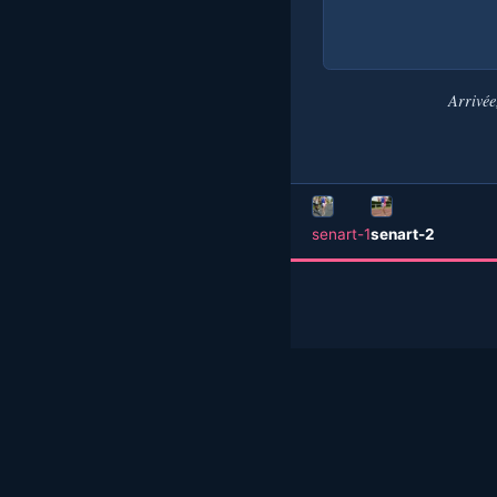
Arrivée
senart-1
senart-2