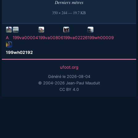
Derniers mètres
350 × 244 — 19.7 KB
A
199va00004
199va00806
199va02226
199wh00009
199wh02192
ufoot.org
Généré le 2026-08-04
© 2004-2026 Jean-Paul Mauduit
CC BY 4.0