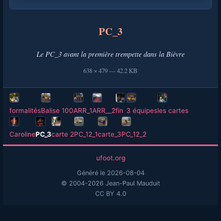
PC_3
Le PC_3 avant la première trempette dans la Bièvre
638 × 479 — 42.2 KB
formalités
Balise 100
ARR_1
ARR__2
fin
3 équipes
les cartes
Caroline
PC_3
carte 2
PC_12_1
carte_3
PC_12_2
ufoot.org
Généré le 2026-08-04
© 2004-2026 Jean-Paul Mauduit
CC BY 4.0