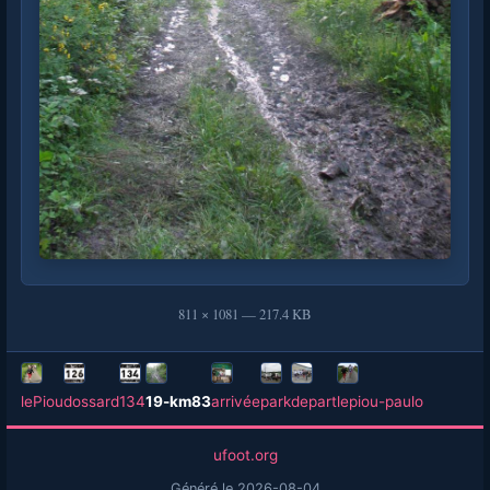
811 × 1081 — 217.4 KB
lePiou
dossard
134
19-km83
arrivée
park
depart
lepiou-paulo
ufoot.org
Généré le 2026-08-04