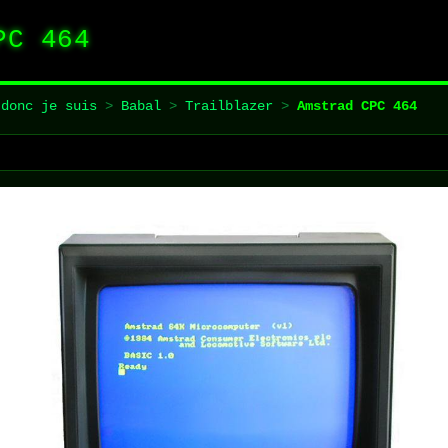
PC 464
 donc je suis
>
Babal
>
Trailblazer
>
Amstrad CPC 464