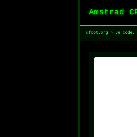
Amstrad C
ufoot.org
>
Je code,