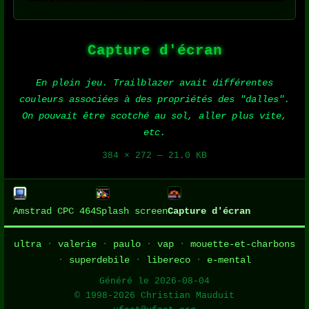
Capture d'écran
En plein jeu. Trailblazer avait différentes
couleurs associées à des propriétés des "dalles".
On pouvait être scotché au sol, aller plus vite,
etc.
384 × 272 — 21.0 KB
Amstrad CPC 464
Splash screen
Capture d'écran
ultra
·
valerie
·
paulo
·
vap
·
mouette-et-charbons
·
superdebile
·
libereco
·
e-mental
Généré le 2026-08-04
© 1998-2026 Christian Mauduit