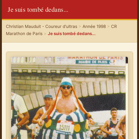
Je suis tombé dedans...
Christian Mauduit - Coureur d'ultras
>
Année 1998
>
CR
Marathon de Paris
>
Je suis tombé dedans...