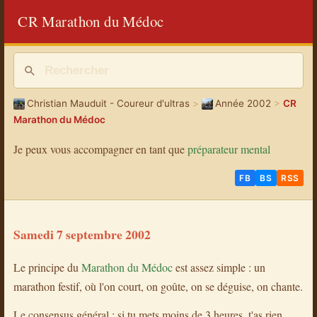
CR Marathon du Médoc
Christian Mauduit - Coureur d'ultras
>
Année 2002
>
CR
Marathon du Médoc
Je peux vous accompagner en tant que
préparateur mental
FB
BS
RSS
Samedi 7 septembre 2002
Le principe du
Marathon du Médoc
est assez simple : un
marathon festif, où l'on court, on goûte, on se déguise, on chante.
Le consensus général : si tu mets moins de 3 heures, t'as rien