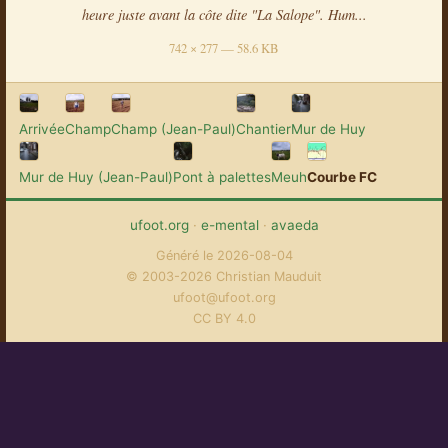
heure juste avant la côte dite "La Salope". Hum...
742 × 277 — 58.6 KB
Arrivée
Champ
Champ (Jean-Paul)
Chantier
Mur de Huy
Mur de Huy (Jean-Paul)
Pont à palettes
Meuh
Courbe FC
ufoot.org
·
e-mental
·
avaeda
Généré le 2026-08-04
© 2003-2026 Christian Mauduit
ufoot@ufoot.org
CC BY 4.0