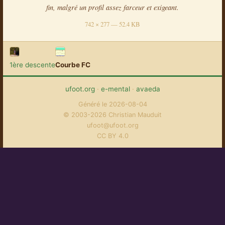
fin, malgré un profil assez farceur et exigeant.
742 × 277 — 52.4 KB
1ère descente
Courbe FC
ufoot.org
·
e-mental
·
avaeda
Généré le 2026-08-04
© 2003-2026 Christian Mauduit
ufoot@ufoot.org
CC BY 4.0