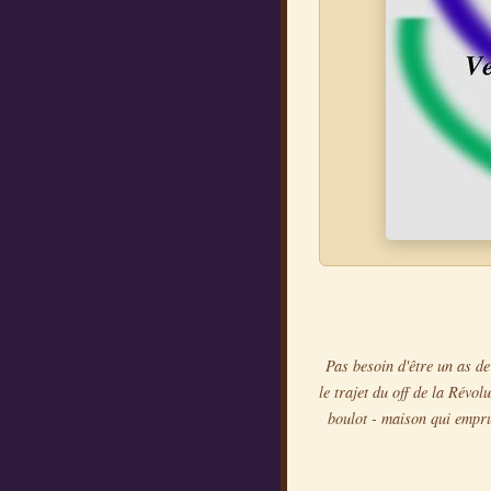
Pas besoin d'être un as de
le trajet du off de la Révol
boulot - maison qui empru