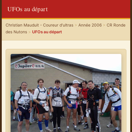
UFOs au départ
Christian Mauduit - Coureur d'ultras
>
Année 2006
>
CR Ronde
des Nutons
>
UFOs au départ