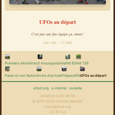
UFOs au départ
C'est pas une fine équipe ça, mmm?
640 × 480 — 72.5 KB
Premiers kilomètres
3 mousquetaires
KM 83
KM 139
Paulo et son Nuton
Arche d'arrivée
Préparatifs
UFOs au départ
ufoot.org
·
e-mental
·
avaeda
Généré le 2026-08-04
© 2003-2026 Christian Mauduit
ufoot@ufoot.org
CC BY 4.0