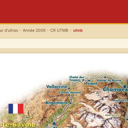
r d'ultras
>
Année 2006
>
CR UTMB
>
utmb