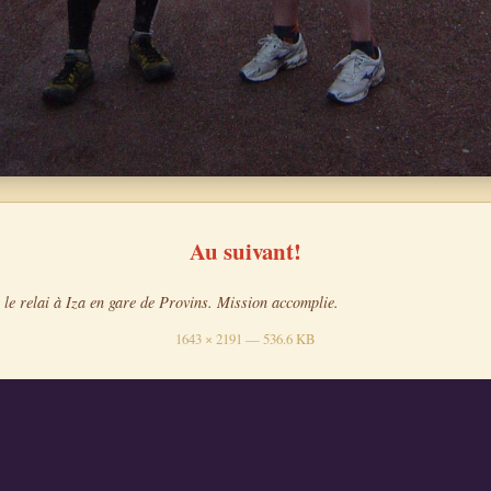
Au suivant!
 le relai à Iza en gare de Provins. Mission accomplie.
1643 × 2191 — 536.6 KB
mes en Brie
Petit jeu
Vu de l'intérieur
Provins, ville médiévale
Au suivant
ufoot.org
·
e-mental
·
avaeda