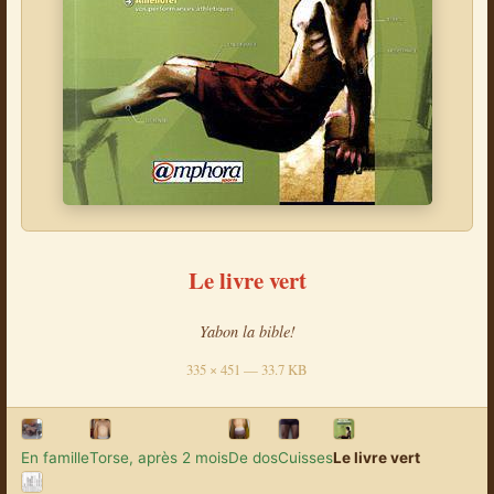
Le livre vert
Yabon la bible!
335 × 451 — 33.7 KB
En famille
Torse, après 2 mois
De dos
Cuisses
Le livre vert