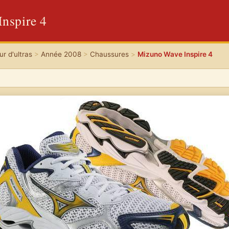
nspire 4
r d'ultras
>
Année 2008
>
Chaussures
>
Mizuno Wave Inspire 4