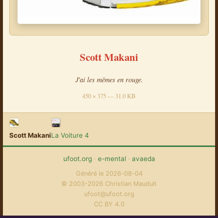
Scott Makani
J'ai les mêmes en rouge.
450 × 375 — 31.0 KB
Scott Makani
La Voiture 4
ufoot.org
·
e-mental
·
avaeda
Généré le 2026-08-04
© 2003-2026 Christian Mauduit
ufoot@ufoot.org
CC BY 4.0