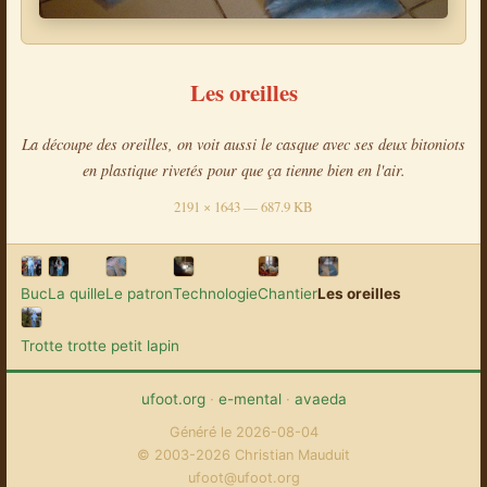
Les oreilles
La découpe des oreilles, on voit aussi le casque avec ses deux bitoniots
en plastique rivetés pour que ça tienne bien en l'air.
2191 × 1643 — 687.9 KB
Buc
La quille
Le patron
Technologie
Chantier
Les oreilles
Trotte trotte petit lapin
ufoot.org
·
e-mental
·
avaeda
Généré le 2026-08-04
© 2003-2026 Christian Mauduit
ufoot@ufoot.org