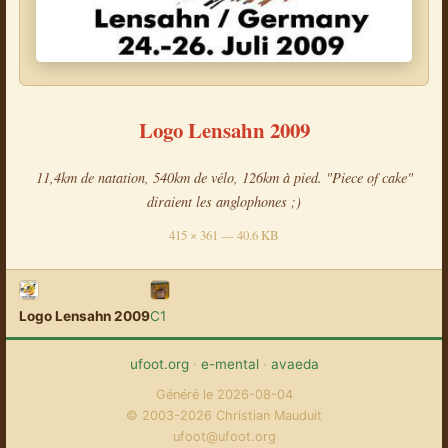
Logo Lensahn 2009
11,4km de natation, 540km de vélo, 126km à pied. "Piece of cake"
diraient les anglophones ;)
415 × 361 — 40.6 KB
Logo Lensahn 2009
C1
ufoot.org
·
e-mental
·
avaeda
Généré le 2026-08-04
© 2003-2026 Christian Mauduit
ufoot@ufoot.org