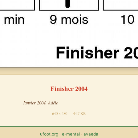
Finisher 2004
Janvier 2004, Adèle
640 × 480 — 44.7 KB
ufoot.org
·
e-mental
·
avaeda