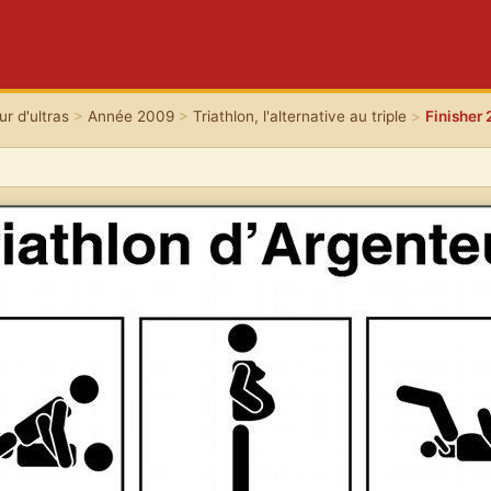
r d'ultras
>
Année 2009
>
Triathlon, l'alternative au triple
>
Finisher