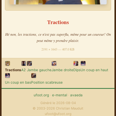
Tractions
Hé non, les tractions, ce n'est pas superflu, même pour un coureur! On
peut même y prendre plaisir.
2191 × 1643 — 407.0 KB
Tractions
A2
Jambe gauche
Jambe droite
Dips
Un coup en haut
Un coup en bas
Position scabreuse
ufoot.org
·
e-mental
·
avaeda
Généré le 2026-08-04
© 2003-2026 Christian Mauduit
ufoot@ufoot.org