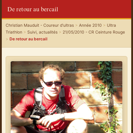
De retour au bercail
Christian Mauduit - Coureur d'ultras
>
Année 2010
>
Ultra
Triathlon
>
Suivi, actualités
>
21/05/2010 - CR Ceinture Rouge
>
De retour au bercail