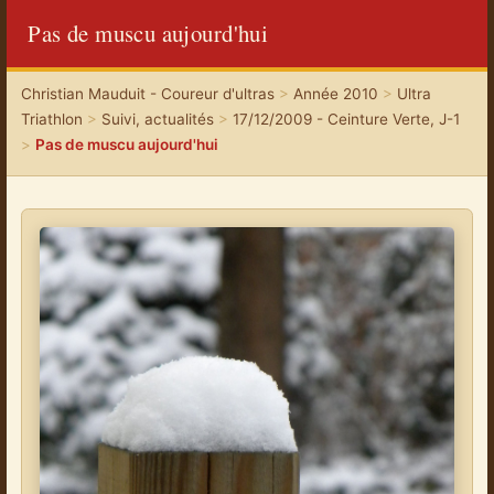
Pas de muscu aujourd'hui
Christian Mauduit - Coureur d'ultras
>
Année 2010
>
Ultra
Triathlon
>
Suivi, actualités
>
17/12/2009 - Ceinture Verte, J-1
>
Pas de muscu aujourd'hui