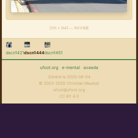
2191 × 1643 — 565.0 KB
dscn1421
dscn1444
dscn1451
ufoot.org
·
e-mental
·
avaeda
Généré le 2026-08-04
© 2003-2026 Christian Mauduit
ufoot@ufoot.org
CC BY 4.0