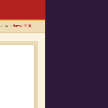
terrey
>
Hawaii X 10